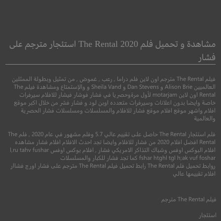
Little Sister
Between Worlds
أخت صغيرة
مشاهدة و تحميل فلم The Rental 2020 استئجار مترجم على
فشار
●
●
اكشن
غموض
اثارة
●
كوميدي
دراما
فيلم The Rental مترجم اون لاين فلم دراما , رعب , غموض , من تمثيل وبطولة الممثلين
العالميين Alison Brie و Dan Stevens و Sheila Vand و والإستمتاع ومشاهدة فيلم The
Rental اون لاين motarjam لأول مرةوحصريا في فشار فوشار فيشار للافلام سيرفرات
خاصة وايضا بدون اعلانات وسيرفرات متعدده اوبن لود و فشار فشر من خلال اكبر موقع
افلام واشهر موقع افلام موقع فشار للافلام والمسلسلات ومسلسلات فشار الحصرية
والعالمية
فلم استئجار The Rental حاصل على تقييم عالي 5.7 وفلم مشهور في عام 2020 , فلم The
Rental افضل افلام 2020 من فشار للافلام وايضا تجد احدث الافلام افلام فشار مشاهده
افلام البوكس اوفس وشباك التذاكر الامريكي فشار , افلام بوكس اوفس l,ru tahv fushar
4.2
fshar htghl tgl h;ak vuf foshar كما تجد فشار للكبار والمسلسلات
روابط تحميل فلم The Rental رابط تحميل فيلم The Rental مترجم على فشار اورج فشاار
6.3
افلام تقييمها عالي
2018
+15
مترجم
2016
+16
متر
فيلم
The Rental
مترجم
استئجار