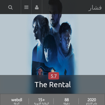
فشار
5.7
The Rental
webdl
+15
88
2020
عام الانتاج
دقيقة
الرقابة الابوية
الدقة