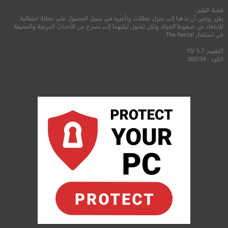
.
قصة الفلم :
يقرر زوجين أن يذهبا إلى منزل عطلات وتأجيره في سبيل الحصول على عطلة احتفالية
للابتعاد عن ضغوط الحياة، ولكن تتحول ليلتهما إلى مسرح من الأحداث المرعبة والمخيفة
في استئجار The Rental
التقييم: 5.7 /10
الكود : #36923