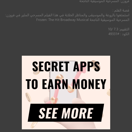
فروزن: المسرحية الموسيقية الناجحة
.
قصة الفلم :
استمتعوا بالروعة والموسيقى والمناظر الخلابة في هذا الفيلم المسرحي المثير في فروزن:
المسرحية الموسيقية الناجحة Frozen: The Hit Broadway Musical
التقييم: 7.3 /10
الكود : #49331