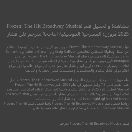
Ava
Top Five
افضل خمسة
آفا
مشاهدة و تحميل فلم Frozen: The Hit Broadway Musical
2025 فروزن: المسرحية الموسيقية الناجحة مترجم على فشار
●
●
●
كوميدي
رومانسي
اكشن
جريمة
درا
فيلم Frozen: The Hit Broadway Musical مترجم اون لاين فلم مغامرة , كوميدي , عائلي ,
من تمثيل وبطولة الممثلين العالميين Craig Gallivan و Isabella Glanzinig و Samantha
Barks و والإستمتاع ومشاهدة فيلم Frozen: The Hit Broadway Musical اون لاين
motarjam لأول مرةوحصريا في فشار فوشار فيشار للافلام سيرفرات خاصة وايضا بدون
اعلانات وسيرفرات متعدده اوبن لود و فشار فشر من خلال اكبر موقع افلام واشهر موقع
افلام موقع فشار للافلام والمسلسلات ومسلسلات فشار الحصرية والعالمية
فلم فروزن: المسرحية الموسيقية الناجحة Frozen: The Hit Broadway Musical حاصل
على تقييم عالي 7.3 وفلم مشهور في عام 2025 , فلم Frozen: The Hit Broadway
Musical افضل افلام 2025 من فشار للافلام وايضا تجد احدث الافلام افلام فشار مشاهده
افلام البوكس اوفس وشباك التذاكر الامريكي فشار , افلام بوكس اوفس l,ru tahv fushar
fshar htghl tgl h;ak vuf foshar كما تجد فشار للكبار والمسلسلات
5.8
6.9
روابط تحميل فلم Frozen: The Hit Broadway Musical رابط تحميل فيلم Frozen: The Hit
Broadway Musical مترجم على فشار اورج فشاار افلام تقييمها عالي
2014
+15
مترجم
2020
+15
متر
فيلم
Frozen: The Hit Broadway Musical
مترجم