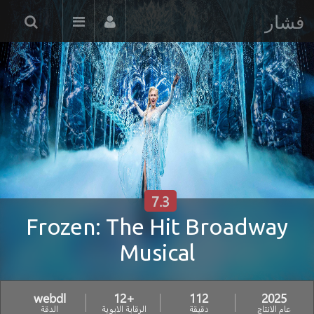
فشار
7.3
Frozen: The Hit Broadway
Musical
webdl
+12
112
2025
عام الانتاج
دقيقة
الرقابة الابوية
الدقة