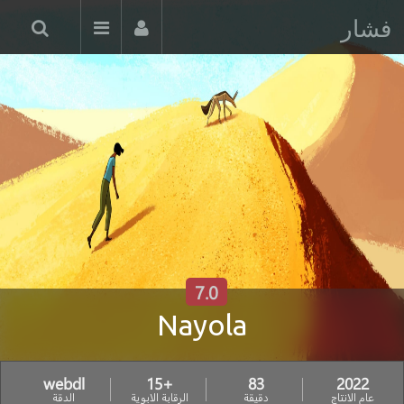
فشار
7.0
Nayola
webdl
+15
83
2022
عام الانتاج
دقيقة
الرقابة الابوية
الدقة