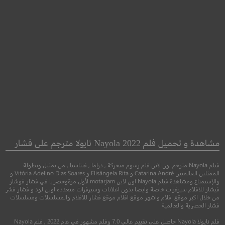
Tormented
Carnifex
كارنيفكس
مشاهدة و تحميل فلم Nayola 2022 نايولا مترجم على فشار
تاريخي
فيلم Nayola مترجم اون لاين فلم رسوم متحركة , دراما , فنتاسيا , من تمثيل وبطولة
●
●
رعب
خيال علمي
اثارة
الممثلين العالميين Catarina André و Elisângela Rita و Vitória Adelino Dias Soares و
والإستمتاع ومشاهدة فيلم Nayola اون لاين motarjam لأول مرةوحصريا في فشار فوشار
فيشار للافلام سيرفرات خاصة وايضا بدون اعلانات وسيرفرات متعدده اوبن لود و فشار فشر
من خلال اكبر موقع افلام واشهر موقع افلام موقع فشار للافلام والمسلسلات ومسلسلات
فشار الحصرية والعالمية
فلم نايولا Nayola حاصل على تقييم عالي 7.0 وفلم مشهور في عام 2022 , فلم Nayola