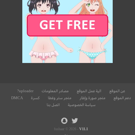
عن الموقع
الية عمل الموقع
مصادر المعلومات
uploader?
دعم الموقع
متجر صورة وإطار
متجر ستر وغطا
كسرة
DMCA
سياسة الخصوصية
اتصل بنا
fushaar © 2026 -
V11.1