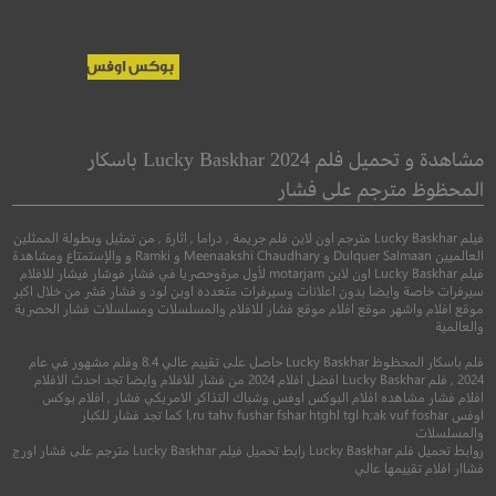
65
Tad the Lost Explorer
and the Secret of King
65
مشاهدة و تحميل فلم Lucky Baskhar 2024 باسكار
Midas
المحظوظ مترجم على فشار
●
●
اكشن
مغامرة
درا
فيلم Lucky Baskhar مترجم اون لاين فلم جريمة , دراما , اثارة , من تمثيل وبطولة الممثلين
●
●
مغامرة
رسوم متحركة
كوميدي
العالميين Dulquer Salmaan و Meenaakshi Chaudhary و Ramki و والإستمتاع ومشاهدة
فيلم Lucky Baskhar اون لاين motarjam لأول مرةوحصريا في فشار فوشار فيشار للافلام
سيرفرات خاصة وايضا بدون اعلانات وسيرفرات متعدده اوبن لود و فشار فشر من خلال اكبر
موقع افلام واشهر موقع افلام موقع فشار للافلام والمسلسلات ومسلسلات فشار الحصرية
والعالمية
فلم باسكار المحظوظ Lucky Baskhar حاصل على تقييم عالي 8.4 وفلم مشهور في عام
2024 , فلم Lucky Baskhar افضل افلام 2024 من فشار للافلام وايضا تجد احدث الافلام
افلام فشار مشاهده افلام البوكس اوفس وشباك التذاكر الامريكي فشار , افلام بوكس
اوفس l,ru tahv fushar fshar htghl tgl h;ak vuf foshar كما تجد فشار للكبار
والمسلسلات
5.7
روابط تحميل فلم Lucky Baskhar رابط تحميل فيلم Lucky Baskhar مترجم على فشار اورج
6.1
فشاار افلام تقييمها عالي
2023
+13
متر