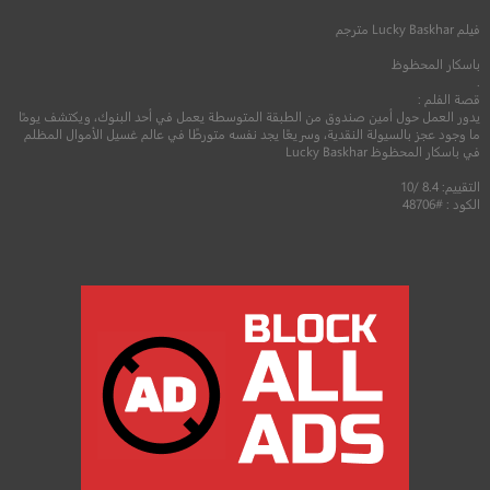
2017
+8
مترجم
فيلم
Lucky Baskhar
مترجم
باسكار المحظوظ
.
قصة الفلم :
يدور العمل حول أمين صندوق من الطبقة المتوسطة يعمل في أحد البنوك، ويكتشف يومًا
ما وجود عجز بالسيولة النقدية، وسريعًا يجد نفسه متورطًا في عالم غسيل الأموال المظلم
في باسكار المحظوظ Lucky Baskhar
التقييم: 8.4 /10
الكود : #48706