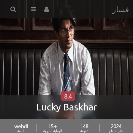
فشار
8.4
Lucky Baskhar
webdl
+15
148
2024
عام الانتاج
دقيقة
الرقابة الابوية
الدقة