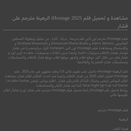
n: Dark Bullets
Escape
هروب
ممزقة: رصاص دا
مشاهدة و تحميل فلم iHostage 2025 الرهينة مترجم على
فشار
●
●
اكشن
مغامرة
اثارة
اثارة
فيلم iHostage مترجم اون لاين فلم جريمة , دراما , اثارة , من تمثيل وبطولة الممثلين
العالميين Admir Sehovic و Emmanuel Ohene Boafo و Soufiane Moussouli و
والإستمتاع ومشاهدة فيلم iHostage اون لاين motarjam لأول مرةوحصريا في فشار
فوشار فيشار للافلام سيرفرات خاصة وايضا بدون اعلانات وسيرفرات متعدده اوبن لود و
فشار فشر من خلال اكبر موقع افلام واشهر موقع افلام موقع فشار للافلام والمسلسلات
ومسلسلات فشار الحصرية والعالمية
فلم الرهينة iHostage حاصل على تقييم عالي 5.9 وفلم مشهور في عام 2025 , فلم
iHostage افضل افلام 2025 من فشار للافلام وايضا تجد احدث الافلام افلام فشار مشاهده
افلام البوكس اوفس وشباك التذاكر الامريكي فشار , افلام بوكس اوفس l,ru tahv fushar
fshar htghl tgl h;ak vuf foshar كما تجد فشار للكبار والمسلسلات
روابط تحميل فلم iHostage رابط تحميل فيلم iHostage مترجم على فشار اورج فشاار افلام
6.7
6.5
تقييمها عالي
2024
+13
مترجم
2020
+15
متر
فيلم
iHostage
مترجم
الرهينة
.
قصة الفلم :