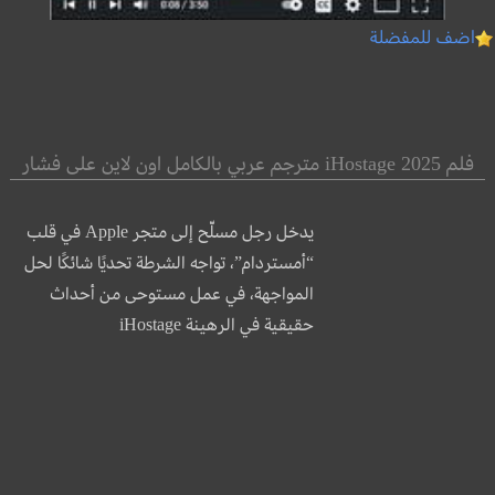
اضف للمفضلة
فلم iHostage 2025 مترجم عربي بالكامل اون لاين على فشار
يدخل رجل مسلّح إلى متجر Apple في قلب
“أمستردام”، تواجه الشرطة تحديًا شائكًا لحل
المواجهة، في عمل مستوحى من أحداث
حقيقية في الرهينة iHostage