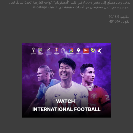
يدخل رجل مسلّح إلى متجر Apple في قلب “أمستردام”، تواجه الشرطة تحديًا شائكًا لحل
المواجهة، في عمل مستوحى من أحداث حقيقية في الرهينة iHostage
التقييم: 5.9 /10
الكود : #49104