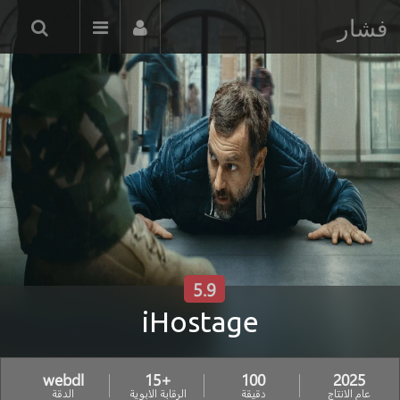
فشار
5.9
iHostage
webdl
+15
100
2025
عام الانتاج
دقيقة
الرقابة الابوية
الدقة