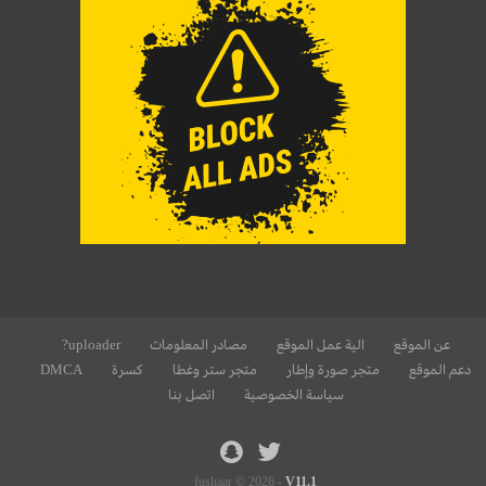
عن الموقع
الية عمل الموقع
مصادر المعلومات
uploader?
دعم الموقع
متجر صورة وإطار
متجر ستر وغطا
كسرة
DMCA
سياسة الخصوصية
اتصل بنا
fushaar © 2026 -
V11.1