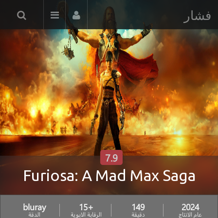
فشار
7.9
Furiosa: A Mad Max Saga
bluray
+15
149
2024
عام الانتاج
دقيقة
الرقابة الابوية
الدقة