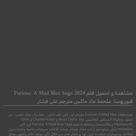
: Days of Future
The Trick
Past
الخدعة
مشاهدة و تحميل فلم Furiosa: A Mad Max Saga 2024
الرجل X : ايام المستقبل
فيوريوسا: ملحمة ماد ماكس مترجم على فشار
اثارة
فيلم Furiosa: A Mad Max Saga مترجم اون لاين فلم اكشن , مغامرة , خيال علمي , من
●
●
اكشن
مغامرة
خيال 
تمثيل وبطولة الممثلين العالميين Anya Taylor-Joy و Charlee Fraser و Chris
Hemsworth و والإستمتاع ومشاهدة فيلم Furiosa: A Mad Max Saga اون لاين
motarjam لأول مرةوحصريا في فشار فوشار فيشار للافلام سيرفرات خاصة وايضا بدون
اعلانات وسيرفرات متعدده اوبن لود و فشار فشر من خلال اكبر موقع افلام واشهر موقع