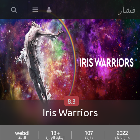
فشار
8.3
Iris Warriors
webdl
+13
107
2022
عام الانتاج
دقيقة
الرقابة الابوية
الدقة