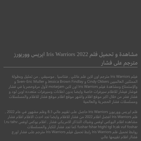
ton Strangler
21 Jump Street
21 شارع الجامب
خناق بوسطن
مشاهدة و تحميل فلم Iris Warriors 2022 ايريس ووريورز
مترجم على فشار
●
●
●
●
اكشن
كوميدي
جريمة
جريمة
دراما
تاري
فيلم Iris Warriors مترجم اون لاين فلم عائلي , فنتاسيا , موسيقي , من تمثيل وبطولة
الممثلين العالميين Cindy Okkers و Jessica Brown Findlay و Sven-Eric Muller و
والإستمتاع ومشاهدة فيلم Iris Warriors اون لاين motarjam لأول مرةوحصريا في فشار
فوشار فيشار للافلام سيرفرات خاصة وايضا بدون اعلانات وسيرفرات متعدده اوبن لود و
فشار فشر من خلال اكبر موقع افلام واشهر موقع افلام موقع فشار للافلام والمسلسلات
ومسلسلات فشار الحصرية والعالمية
فلم ايريس ووريورز Iris Warriors حاصل على تقييم عالي 8.3 وفلم مشهور في عام 2022 ,
فلم Iris Warriors افضل افلام 2022 من فشار للافلام وايضا تجد احدث الافلام افلام فشار
مشاهده افلام البوكس اوفس وشباك التذاكر الامريكي فشار , افلام بوكس اوفس l,ru tahv
fushar fshar htghl tgl h;ak vuf foshar كما تجد فشار للكبار والمسلسلات
روابط تحميل فلم Iris Warriors رابط تحميل فيلم Iris Warriors مترجم على فشار اورج
6.5
7.2
فشاار افلام تقييمها عالي