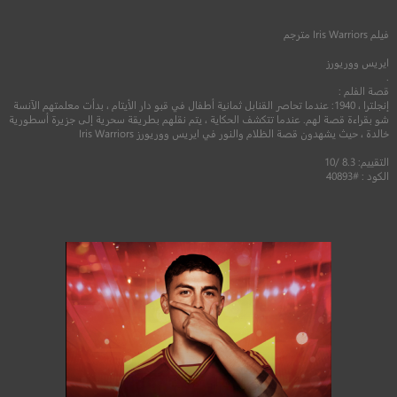
2012
+16
مترجم
2023
+16
متر
فيلم
Iris Warriors
مترجم
ايريس ووريورز
.
قصة الفلم :
إنجلترا ، 1940: عندما تحاصر القنابل ثمانية أطفال في قبو دار الأيتام ، بدأت معلمتهم الآنسة
شو بقراءة قصة لهم. عندما تتكشف الحكاية ، يتم نقلهم بطريقة سحرية إلى جزيرة أسطورية
خالدة ، حيث يشهدون قصة الظلام والنور في ايريس ووريورز Iris Warriors
التقييم: 8.3 /10
الكود : #40893