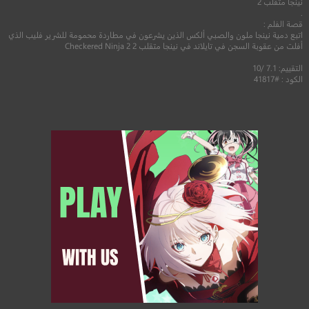
نينجا متقلب 2
.
قصة الفلم :
اتبع دمية نينجا ملون والصبي ألكس الذين يشرعون في مطاردة محمومة للشرير فليب الذي
أفلت من عقوبة السجن في تايلاند في نينجا متقلب 2 Checkered Ninja 2
التقييم: 7.1 /10
الكود : #41817