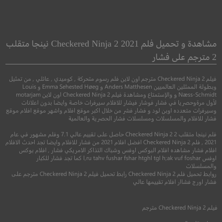
Bel Canto
Siberia
بيل كانتو
مشاهدة و تحميل فلم Checkered Ninja 2 2021 نينجا متقلب
2 مترجم على فشار
●
●
جريمة
رومانسي
اثارة
●
●
دراما
موسيقي
روم
فيلم Checkered Ninja 2 مترجم اون لاين فلم رسوم متحركة , كوميدي , عائلي , من تمثيل
وبطولة الممثلين العالميين Anders Matthesen و Emma Sehested Høeg و Louis
Næss-Schmidt و والإستمتاع ومشاهدة فيلم Checkered Ninja 2 اون لاين motarjam
لأول مرةوحصريا في فشار فوشار فيشار للافلام سيرفرات خاصة وايضا بدون اعلانات
وسيرفرات متعدده اوبن لود و فشار فشر من خلال اكبر موقع افلام واشهر موقع افلام موقع
فشار للافلام والمسلسلات ومسلسلات فشار الحصرية والعالمية
فلم نينجا متقلب 2 Checkered Ninja 2 حاصل على تقييم عالي 7.1 وفلم مشهور في عام
2021 , فلم Checkered Ninja 2 افضل افلام 2021 من فشار للافلام وايضا تجد احدث الافلام
افلام فشار مشاهده افلام البوكس اوفس وشباك التذاكر الامريكي فشار , افلام بوكس
4.5
اوفس l,ru tahv fushar fshar htghl tgl h;ak vuf foshar كما تجد فشار للكبار
والمسلسلات
5.1
روابط تحميل فلم Checkered Ninja 2 رابط تحميل فيلم Checkered Ninja 2 مترجم على
2018
+16
مترجم
فشار اورج فشاار افلام تقييمها عالي
2018
+16
متر
فيلم
Checkered Ninja 2
مترجم