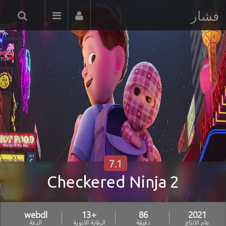
فشار
7.1
Checkered Ninja 2
webdl
+13
86
2021
عام الانتاج
دقيقة
الرقابة الابوية
الدقة