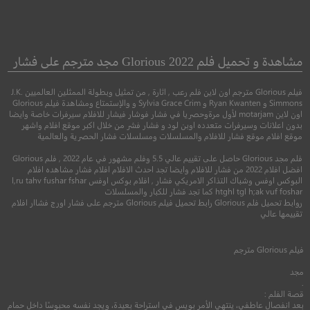
A Dark Foe
One Shot
ضربة واحدة
عدو الظلام
مشاهدة و تحميل فلم Glorious 2022 مجد مترجم على فشار
فيلم Glorious مترجم اون لاين فلم رعب , اثارة , من تمثيل وبطولة الممثلين العالميين J.K.
●
●
●
اكشن
اثارة
جريمة
دراما
رع
Simmons و Ryan Kwanten و Sylvia Grace Crim و والإستمتاع ومشاهدة فيلم Glorious
اون لاين motarjam لأول مرةوحصريا في فشار فوشار فيشار للافلام سيرفرات خاصة وايضا
بدون اعلانات وسيرفرات متعدده اوبن لود و فشار فشر من خلال اكبر موقع افلام واشهر
موقع افلام موقع فشار للافلام والمسلسلات ومسلسلات فشار الحصرية والعالمية
فلم مجد Glorious حاصل على تقييم عالي 5.5 وفلم مشهور في عام 2022 , فلم Glorious
افضل افلام 2022 من فشار للافلام وايضا تجد احدث الافلام افلام فشار مشاهده افلام
البوكس اوفس وشباك التذاكر الامريكي فشار , افلام بوكس اوفس l,ru tahv fushar fshar
htghl tgl h;ak vuf foshar كما تجد فشار للكبار والمسلسلات
روابط تحميل فلم Glorious رابط تحميل فيلم Glorious مترجم على فشار اورج فشاار افلام
تقييمها عالي
7.4
5.6
فيلم
Glorious
مترجم
مجد
2021
+13
مترجم
2020
+16
متر
.
قصة الفلم :
بعد انفصال عاطفي، ينتهي الأمر بويس في استراحة بعيدة، ويجد نفسه محبوسًا داخل حمام