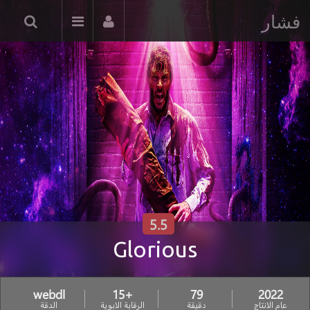
فشار
5.5
Glorious
webdl
+15
79
2022
عام الانتاج
دقيقة
الرقابة الابوية
الدقة