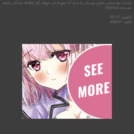
يتحدث مع شخص مجاور، وسرعان ما يدرك أنه متورط في موقف أكثر فظاعة مما كان يتخيله
في مجد Glorious
التقييم: 5.5 /10
الكود : #42897