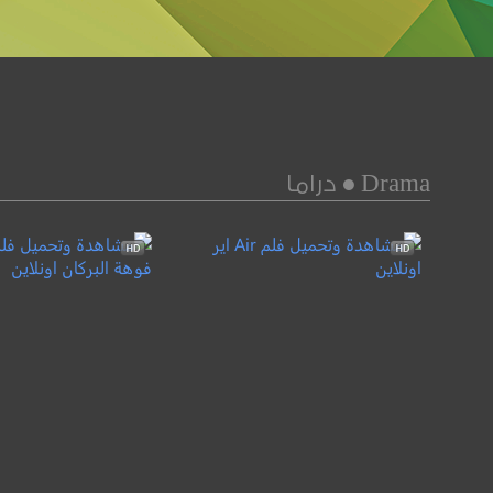
Drama ● دراما