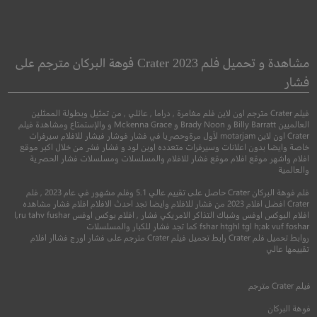
Worth
Alléluia
يستحق
مشاهدة و تحميل فلم Crater 2023 فوهة البركان مترجم على
فشار
●
دراما
اثارة
●
●
سيرة
دراما
تاريخ
فيلم Crater مترجم اون لاين فلم مغامرة , دراما , عائلي , من تمثيل وبطولة الممثلين
العالميين Billy Barratt و Brady Noon و Mckenna Grace و والإستمتاع ومشاهدة فيلم
Crater اون لاين motarjam لأول مرةوحصريا في فشار فوشار فيشار للافلام سيرفرات
خاصة وايضا بدون اعلانات وسيرفرات متعدده اوبن لود و فشار فشر من خلال اكبر موقع
افلام واشهر موقع افلام موقع فشار للافلام والمسلسلات ومسلسلات فشار الحصرية
والعالمية
فلم فوهة البركان Crater حاصل على تقييم عالي 5.1 وفلم مشهور في عام 2023 , فلم
Crater افضل افلام 2023 من فشار للافلام وايضا تجد احدث الافلام افلام فشار مشاهده
افلام البوكس اوفس وشباك التذاكر الامريكي فشار , افلام بوكس اوفس l,ru tahv fushar
6.3
fshar htghl tgl h;ak vuf foshar كما تجد فشار للكبار والمسلسلات
روابط تحميل فلم Crater رابط تحميل فيلم Crater مترجم على فشار اورج فشاار افلام
6.8
تقييمها عالي
2014
+16
مترجم
2020
+13
متر
فيلم
Crater
مترجم
فوهة البركان