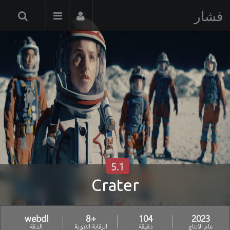
فشار
5.1
Crater
webdl
+8
104
2023
عام الانتاج
دقيقة
الرقابة الابوية
الدقة