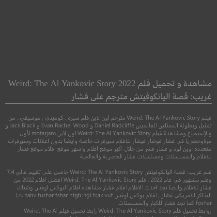
initum: Subject
Kalinka
Unknown
مشاهدة و تحميل فلم Weird: The Al Yankovic Story 2022
ما لا نهاية: الموضوع
غريب: قصة اليانكوفيتش مترجم على فشار
دراما
معروف
فيلم Weird: The Al Yankovic Story مترجم اون لاين فلم سيرة , كوميدي , موسيقي , من
تمثيل وبطولة الممثلين العالميين Daniel Radcliffe و Evan Rachel Wood و Jack Black و
●
والإستمتاع ومشاهدة فيلم Weird: The Al Yankovic Story اون لاين motarjam لأول
غموض
خيال علم
مرةوحصريا في فشار فوشار فيشار للافلام سيرفرات خاصة وايضا بدون اعلانات وسيرفرات
متعدده اوبن لود و فشار فشر من خلال اكبر موقع افلام واشهر موقع افلام موقع فشار
للافلام والمسلسلات ومسلسلات فشار الحصرية والعالمية
فلم غريب: قصة اليانكوفيتش Weird: The Al Yankovic Story حاصل على تقييم عالي 7.4
وفلم مشهور في عام 2022 , فلم Weird: The Al Yankovic Story افضل افلام 2022 من
فشار للافلام وايضا تجد احدث الافلام افلام فشار مشاهده افلام البوكس اوفس وشباك
6.8
التذاكر الامريكي فشار , افلام بوكس اوفس l,ru tahv fushar fshar htghl tgl h;ak vuf
foshar كما تجد فشار للكبار والمسلسلات
روابط تحميل فلم Weird: The Al Yankovic Story رابط تحميل فيلم Weird: The Al
2016
+13
مترجم