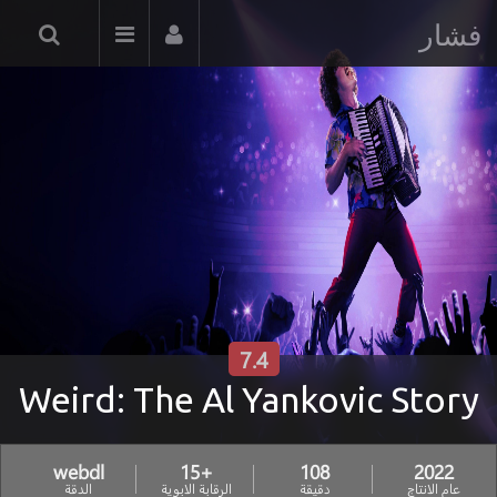
فشار
7.4
Weird: The Al Yankovic Story
webdl
+15
108
2022
عام الانتاج
دقيقة
الرقابة الابوية
الدقة