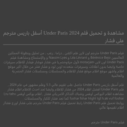
Mars One
Hellbender
هيلبندر
المريخ واحد
مشاهدة و تحميل فلم Under Paris 2024 أسفل باريس مترجم
على فشار
رعب
دراما
فيلم Under Paris مترجم اون لاين فلم اكشن , دراما , رعب , من تمثيل وبطولة الممثلين
العالميين Bérénice Bejo و Léa Léviant و Nassim Lyes و والإستمتاع ومشاهدة فيلم
Under Paris اون لاين motarjam لأول مرةوحصريا في فشار فوشار فيشار للافلام سيرفرات
خاصة وايضا بدون اعلانات وسيرفرات متعدده اوبن لود و فشار فشر من خلال اكبر موقع
افلام واشهر موقع افلام موقع فشار للافلام والمسلسلات ومسلسلات فشار الحصرية
والعالمية
فلم أسفل باريس Under Paris حاصل على تقييم عالي 5.3 وفلم مشهور في عام 2024 ,
فلم Under Paris افضل افلام 2024 من فشار للافلام وايضا تجد احدث الافلام افلام فشار
مشاهده افلام البوكس اوفس وشباك التذاكر الامريكي فشار , افلام بوكس اوفس l,ru tahv
fushar fshar htghl tgl h;ak vuf foshar كما تجد فشار للكبار والمسلسلات
روابط تحميل فلم Under Paris رابط تحميل فيلم Under Paris مترجم على فشار اورج فشاار
7.8
6.3
افلام تقييمها عالي
2021
+13
مترجم
2022
+13
متر
فيلم
Under Paris
مترجم