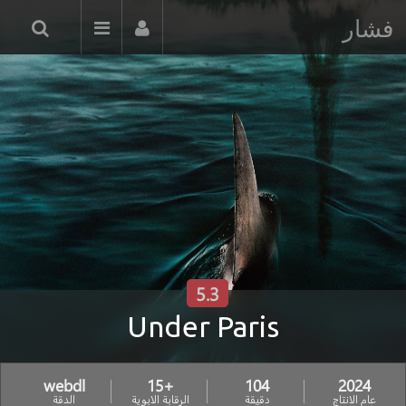
فشار
5.3
Under Paris
webdl
+15
104
2024
عام الانتاج
دقيقة
الرقابة الابوية
الدقة