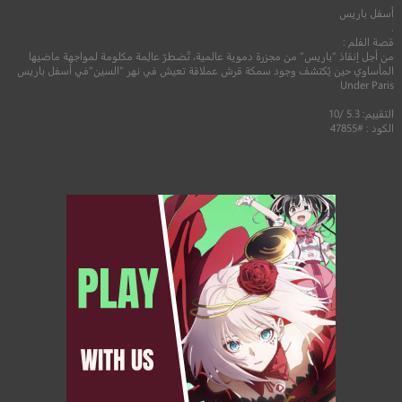
أسفل باريس
.
قصة الفلم :
من أجل إنقاذ “باريس” من مجزرة دموية عالمية، تُضطرّ عالِمة مكلومة لمواجهة ماضيها
المأساوي حين يُكتشف وجود سمكة قرش عملاقة تعيش في نهر “السين”في أسفل باريس
Under Paris
التقييم: 5.3 /10
الكود : #47855