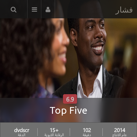
فشار
6.9
Top Five
dvdscr
+15
102
2014
عام الانتاج
دقيقة
الرقابة الابوية
الدقة