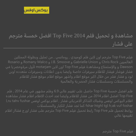
Overboard
The Way Back
طريق العودة
على البحر
مشاهدة و تحميل فلم Top Five 2014 افضل خمسة مترجم
على فشار
●
●
دراما
رياضي
كوميدي
رومانسي
فيلم Top Five مترجم اون لاين فلم كوميدي , رومانسي , من تمثيل وبطولة الممثلين
العالميين Chris Rock و Gabrielle Union و J.B. Smoove و Romany Malco و Rosario
Dawson و والإستمتاع ومشاهدة فيلم Top Five اون لاين motarjam لأول مرةوحصريا في
فشار فوشار فيشار للافلام سيرفرات خاصة وايضا بدون اعلانات وسيرفرات متعدده اوبن
لود و فشار فشر من خلال اكبر موقع افلام واشهر موقع افلام موقع فشار للافلام
والمسلسلات ومسلسلات فشار الحصرية والعالمية
فلم افضل خمسة Top Five حاصل على تقييم عالي 6.9 وفلم مشهور في عام 2014 , فلم
Top Five افضل افلام 2014 من فشار للافلام وايضا تجد احدث الافلام افلام فشار مشاهده
افلام البوكس اوفس وشباك التذاكر الامريكي فشار , افلام بوكس اوفس l,ru tahv fushar
fshar htghl tgl h;ak vuf foshar كما تجد فشار للكبار والمسلسلات
روابط تحميل فلم Top Five رابط تحميل فيلم Top Five مترجم على فشار اورج فشاار افلام
5.4
7.2
تقييمها عالي
2020
+16
مترجم
2018
+13
متر
فيلم
Top Five
مترجم