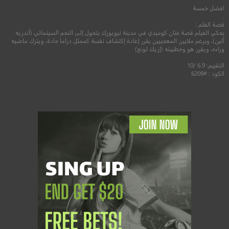
افضل خمسة
.
قصة الفلم :
يحكي الفيلم قصة فنان كوميدي في مدينة نيويورك يتحول إلى النجم السينمائي (أندريه
ألين)، وبرغم ملايين المعجبيين يقرر إعادة إكتشاف نفسة كممثل دراما جادة، ويترك ماضيه
وراءه، ويقرر هو وخطيبته (إريك لونج)
التقييم: 6.9 /10
الكود : #6209