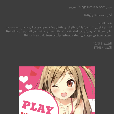
فيلم
Things Heard & Seen
مترجم
أشياء سمعناها ورأيناها
.
قصة الفلم :
تضطر كاثرين لترك حياتها في مانهاتن والانتقال رفقة زوجها جورج إلى هدسن بعد حصوله
على وظيفة كمدرس تاريخ بالجامعة هناك، ولكن سرعان ما تبدأ في الشعور أن هناك شيئا
مظلما يحيط بزواجهما في أشياء سمعناها ورأيناها Things Heard & Seen
التقييم: 5.3 /10
الكود : #37166