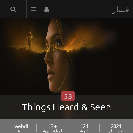
فشار
5.3
Things Heard & Seen
webdl
+13
121
2021
عام الانتاج
دقيقة
الرقابة الابوية
الدقة