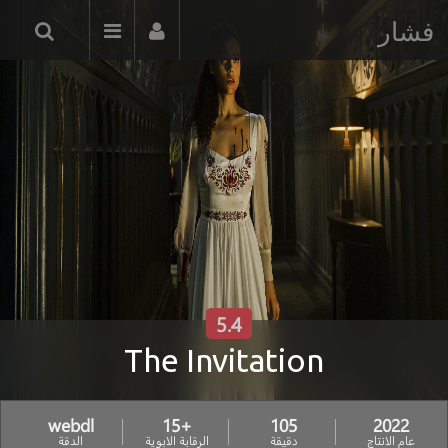
فشار
5.4
The Invitation
webdl
+15
105
2022
عام الانتاج
دقيقة
الرقابة الابوية
الدقة