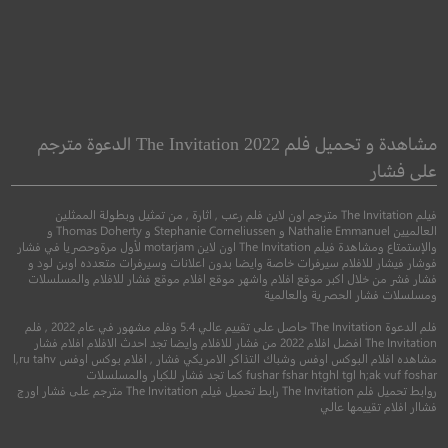
The Vault
The Parts You Lose
الأجزاء التي تخسرها
القبو
مشاهدة و تحميل فلم The Invitation 2022 الدعوة مترجم
على فشار
●
●
●
●
اكشن
دراما
اثارة
اكشن
مغامرة
اثا
فيلم The Invitation مترجم اون لاين فلم رعب , اثارة , من تمثيل وبطولة الممثلين
العالميين Nathalie Emmanuel و Stephanie Corneliussen و Thomas Doherty و
والإستمتاع ومشاهدة فيلم The Invitation اون لاين motarjam لأول مرةوحصريا في فشار
فوشار فيشار للافلام سيرفرات خاصة وايضا بدون اعلانات وسيرفرات متعدده اوبن لود و
فشار فشر من خلال اكبر موقع افلام واشهر موقع افلام موقع فشار للافلام والمسلسلات
ومسلسلات فشار الحصرية والعالمية
فلم الدعوة The Invitation حاصل على تقييم عالي 5.4 وفلم مشهور في عام 2022 , فلم
The Invitation افضل افلام 2022 من فشار للافلام وايضا تجد احدث الافلام افلام فشار
مشاهده افلام البوكس اوفس وشباك التذاكر الامريكي فشار , افلام بوكس اوفس l,ru tahv
fushar fshar htghl tgl h;ak vuf foshar كما تجد فشار للكبار والمسلسلات
روابط تحميل فلم The Invitation رابط تحميل فيلم The Invitation مترجم على فشار اورج
6.4
5.3
فشاار افلام تقييمها عالي
2019
+15
مترجم
2021
+15
متر