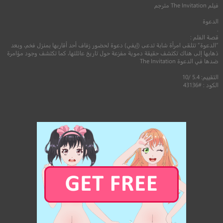
فيلم
The Invitation
مترجم
الدعوة
.
قصة الفلم :
“الدعوة” تتلقى امرأة شابة تدعى (إيفي) دعوة لحضور زفاف أحد أقاربها بمنزل فخم، وبعد
ذهابها إلى هناك تكتشف حقيقة دموية مفزعة حول تاريخ عائلتها، كما تكتشف وجود مؤامرة
ضدها في الدعوة The Invitation
التقييم: 5.4 /10
الكود : #43136