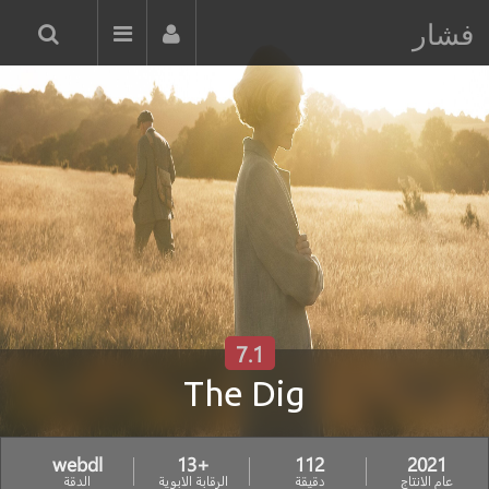
فشار
7.1
The Dig
webdl
+13
112
2021
عام الانتاج
دقيقة
الرقابة الابوية
الدقة