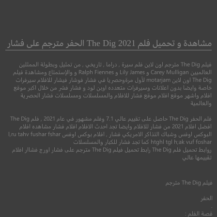
Child’s Play
Pinocchio
بينوكيو
لعب الأطفال
مشاهدة و تحميل فلم The Dig 2021 الحفر مترجم على فشار
فيلم The Dig مترجم اون لاين فلم سيرة , دراما , تاريخي , من تمثيل وبطولة الممثلين
●
●
مغامرة
كوميدي
دراما
رعب
العالميين Carey Mulligan و Lily James و Ralph Fiennes و والإستمتاع ومشاهدة فيلم
The Dig اون لاين motarjam لأول مرةوحصريا في فشار فوشار فيشار للافلام سيرفرات
خاصة وايضا بدون اعلانات وسيرفرات متعدده اوبن لود و فشار فشر من خلال اكبر موقع
افلام واشهر موقع افلام موقع فشار للافلام والمسلسلات ومسلسلات فشار الحصرية
والعالمية
فلم الحفر The Dig حاصل على تقييم عالي 7.1 وفلم مشهور في عام 2021 , فلم The Dig
افضل افلام 2021 من فشار للافلام وايضا تجد احدث الافلام افلام فشار مشاهده افلام
البوكس اوفس وشباك التذاكر الامريكي فشار , افلام بوكس اوفس l,ru tahv fushar fshar
htghl tgl h;ak vuf foshar كما تجد فشار للكبار والمسلسلات
روابط تحميل فلم The Dig رابط تحميل فيلم The Dig مترجم على فشار اورج فشاار افلام
تقييمها عالي
6.5
5.1
فيلم
The Dig
مترجم
2022
+12
مترجم
1988
+16
متر
الحفر
.
قصة الفلم :