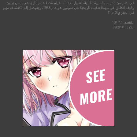
في إطار من الدراما والسيرة الذاتية، تتناول أحداث الفيلم قصة عالم آثار يُدعى باسل براون،
وكيف انطلق في مهمة تنقيب تاريخية في سوتون هو عام 1938، ويتوصل إلى اكتشاف مهم
في الحفر The Dig
التقييم: 7.1 /10
الكود : #39091