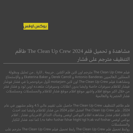
Barbie
Sir Alex Ferguson:
Never Give In
باربي
مشاهدة و تحميل فلم The Clean Up Crew 2024 طاقم
السيد أليكس فيرجسون : لا
التنظيف مترجم على فشار
تستسلم أبدًا
●
●
مغامرة
كوميدي
فنت
فيلم The Clean Up Crew مترجم اون لاين فلم اكشن , جريمة , اثارة , من تمثيل وبطولة
الممثلين العالميين Antonio Banderas و Derek Carroll و Ekaterina Baker و والإستمتاع
ومشاهدة فيلم The Clean Up Crew اون لاين motarjam لأول مرةوحصريا في فشار فوشار
وثائقي
فيشار للافلام سيرفرات خاصة وايضا بدون اعلانات وسيرفرات متعدده اوبن لود و فشار فشر
من خلال اكبر موقع افلام واشهر موقع افلام موقع فشار للافلام والمسلسلات ومسلسلات
فشار الحصرية والعالمية
فلم طاقم التنظيف The Clean Up Crew حاصل على تقييم عالي 4.5 وفلم مشهور في عام
2024 , فلم The Clean Up Crew افضل افلام 2024 من فشار للافلام وايضا تجد احدث
الافلام افلام فشار مشاهده افلام البوكس اوفس وشباك التذاكر الامريكي فشار , افلام
بوكس اوفس l,ru tahv fushar fshar htghl tgl h;ak vuf foshar كما تجد فشار للكبار
والمسلسلات
7.5
روابط تحميل فلم The Clean Up Crew رابط تحميل فيلم The Clean Up Crew مترجم على