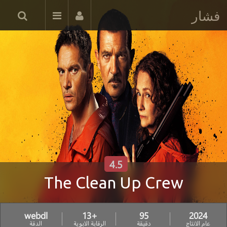
فشار
4.5
The Clean Up Crew
webdl
+13
95
2024
عام الانتاج
دقيقة
الرقابة الابوية
الدقة