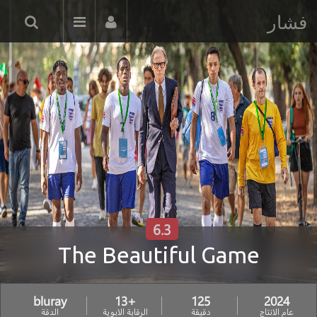
فشار
6.3
The Beautiful Game
bluray
+13
125
2024
عام الانتاج
دقيقة
الرقابة الابوية
الدقة