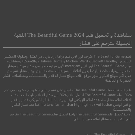
normal Activity:
Fear Street: Part
Ghost Dimension
Three – 1666
مشاهدة و تحميل فلم The Beautiful Game 2024 اللعبة
شارع الخوف الجزء الثالث:
نشاط خوارقي: بُعد 
الجميلة مترجم على فشار
1666
فيلم The Beautiful Game مترجم اون لاين فلم دراما , رياضي , من تمثيل وبطولة الممثلين
رعب
العالميين Beckett Handley و Micheal Ward و Tahvae Hunte و والإستمتاع ومشاهدة
●
فيلم The Beautiful Game اون لاين motarjam لأول مرةوحصريا في فشار فوشار فيشار
رعب
غموض
للافلام سيرفرات خاصة وايضا بدون اعلانات وسيرفرات متعدده اوبن لود و فشار فشر من
خلال اكبر موقع افلام واشهر موقع افلام موقع فشار للافلام والمسلسلات ومسلسلات فشار
الحصرية والعالمية
فلم اللعبة الجميلة The Beautiful Game حاصل على تقييم عالي 6.3 وفلم مشهور في عام
2024 , فلم The Beautiful Game افضل افلام 2024 من فشار للافلام وايضا تجد احدث
الافلام افلام فشار مشاهده افلام البوكس اوفس وشباك التذاكر الامريكي فشار , افلام
بوكس اوفس l,ru tahv fushar fshar htghl tgl h;ak vuf foshar كما تجد فشار للكبار
والمسلسلات
روابط تحميل فلم The Beautiful Game رابط تحميل فيلم The Beautiful Game مترجم
على فشار اورج فشاار افلام تقييمها عالي
5.5
6.7
2015
+16
متر
فيلم
The Beautiful Game
مترجم