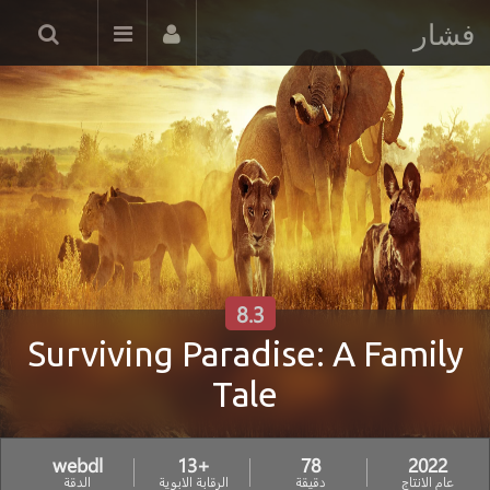
فشار
8.3
Surviving Paradise: A Family
Tale
webdl
+13
78
2022
عام الانتاج
دقيقة
الرقابة الابوية
الدقة