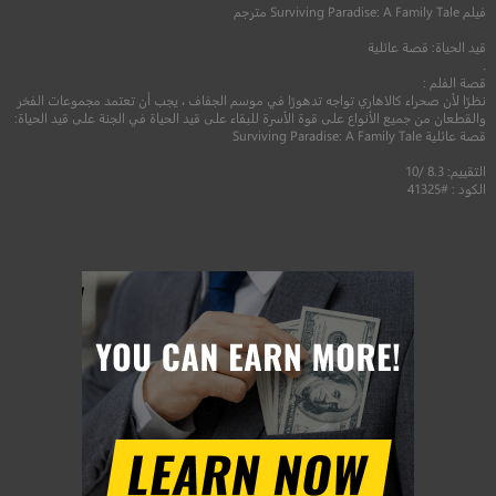
فيلم
Surviving Paradise: A Family Tale
مترجم
قيد الحياة: قصة عائلية
.
قصة الفلم :
نظرًا لأن صحراء كالاهاري تواجه تدهورًا في موسم الجفاف ، يجب أن تعتمد مجموعات الفخر
والقطعان من جميع الأنواع على قوة الأسرة للبقاء على قيد الحياة في الجنة على قيد الحياة:
قصة عائلية Surviving Paradise: A Family Tale
التقييم: 8.3 /10
الكود : #41325