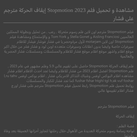
Paris
عيد الشكر
مشاهدة و تحميل فلم Stopmotion 2023 إيقاف الحركة مترجم
السيدة هاريس تذهب
على فشار
باريس
●
●
رعب
غموض
اثارة
فيلم Stopmotion مترجم اون لاين فلم رسوم متحركة , رعب , من تمثيل وبطولة الممثلين
العالميين Aisling Franciosi و Stella Gonet و Tom York و والإستمتاع ومشاهدة فيلم
●
Stopmotion اون لاين motarjam لأول مرةوحصريا في فشار فوشار فيشار للافلام
كوميدي
دراما
سيرفرات خاصة وايضا بدون اعلانات وسيرفرات متعدده اوبن لود و فشار فشر من خلال اكبر
موقع افلام واشهر موقع افلام موقع فشار للافلام والمسلسلات ومسلسلات فشار الحصرية
والعالمية
فلم إيقاف الحركة Stopmotion حاصل على تقييم عالي 5.9 وفلم مشهور في عام 2023 ,
فلم Stopmotion افضل افلام 2023 من فشار للافلام وايضا تجد احدث الافلام افلام فشار
مشاهده افلام البوكس اوفس وشباك التذاكر الامريكي فشار , افلام بوكس اوفس l,ru tahv
fushar fshar htghl tgl h;ak vuf foshar كما تجد فشار للكبار والمسلسلات
روابط تحميل فلم Stopmotion رابط تحميل فيلم Stopmotion مترجم على فشار اورج
6.0
فشاار افلام تقييمها عالي
2023
+15
مترجم
7.2
فيلم
Stopmotion
مترجم
إيقاف الحركة
2022
+13
متر
.
قصة الفلم :
تواجه رسامة رسوم متحركة العديدة من الأهوال خلال رحلتها لتجاوز أحزانها العميقة بعد وفاة
والدتها.