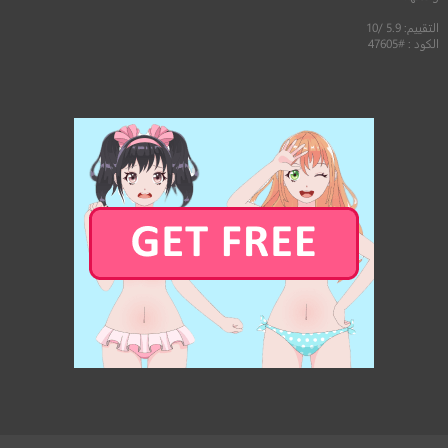
التقييم: 5.9 /10
الكود : #47605