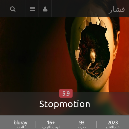
فشار
5.9
Stopmotion
bluray
+16
93
2023
عام الانتاج
دقيقة
الرقابة الابوية
الدقة