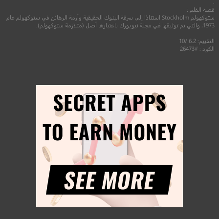
.
قصة الفلم :
ستوكهولم Stockholm استنادًا إلى سرقة البنوك الحقيقية وأزمة الرهائن في ستوكهولم عام
1973، والتي تم توثيقها في مجلة نيويورك باعتبارها أصل (متلازمة ستوكهولم).
التقييم: 6.2 /10
الكود : #26473