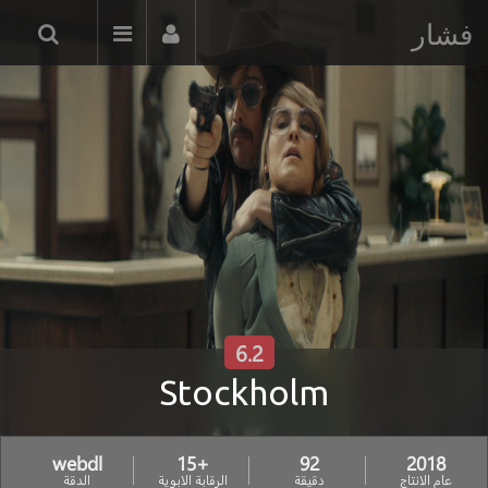
فشار
6.2
Stockholm
webdl
+15
92
2018
عام الانتاج
دقيقة
الرقابة الابوية
الدقة