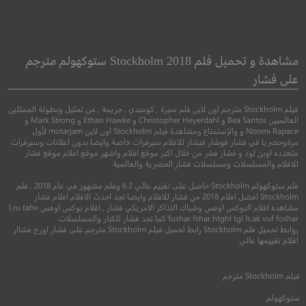
nstoppable
The Hollars
مشاهدة و تحميل فلم Stockholm 2018 ستوكهولم مترجم
على فشار
●
●
●
كوميدي
دراما
رومانسي
اكشن
جريمة
فيلم Stockholm مترجم اون لاين فلم سيرة , كوميدي , جريمة , من تمثيل وبطولة الممثلين
العالميين Bea Santos و Christopher Heyerdahl و Ethan Hawke و Mark Strong و
Noomi Rapace و والإستمتاع ومشاهدة فيلم Stockholm اون لاين motarjam لأول
مرةوحصريا في فشار فوشار فيشار للافلام سيرفرات خاصة وايضا بدون اعلانات وسيرفرات
متعدده اوبن لود و فشار فشر من خلال اكبر موقع افلام واشهر موقع افلام موقع فشار
للافلام والمسلسلات ومسلسلات فشار الحصرية والعالمية
فلم ستوكهولم Stockholm حاصل على تقييم عالي 6.2 وفلم مشهور في عام 2018 , فلم
Stockholm افضل افلام 2018 من فشار للافلام وايضا تجد احدث الافلام افلام فشار
مشاهده افلام البوكس اوفس وشباك التذاكر الامريكي فشار , افلام بوكس اوفس l,ru tahv
6.2
6.4
fushar fshar htghl tgl h;ak vuf foshar كما تجد فشار للكبار والمسلسلات
روابط تحميل فلم Stockholm رابط تحميل فيلم Stockholm مترجم على فشار اورج فشاار
افلام تقييمها عالي
2016
+13
مترجم
2018
+15
متر
فيلم
Stockholm
مترجم
ستوكهولم