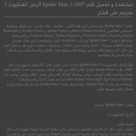
كريسماس بسعة 8-بت
مشاهدة و تحميل فلم Spider Man 3 2007 الرجل العنكبوت 3
إكس إكس إكس: عودة 
مترجم على فشار
كايج
●
كوميدي
عائلي
فيلم Spider Man 3 مترجم اون لاين فلم اكشن , مغامرة , خيال علمي , من تمثيل وبطولة
الممثلين العالميين Bryce Dallas Howard و James Franco و Kirsten Dunst و Rosemary
●
●
Harris و Thomas Haden Church و Tobey Maguire و Topher Grace و والإستمتاع
اكشن
مغامرة
اثا
ومشاهدة فيلم Spider Man 3 اون لاين motarjam لأول مرةوحصريا في فشار فوشار
فيشار للافلام سيرفرات خاصة وايضا بدون اعلانات وسيرفرات متعدده اوبن لود و فشار فشر
من خلال اكبر موقع افلام واشهر موقع افلام موقع فشار للافلام والمسلسلات ومسلسلات
فشار الحصرية والعالمية
فلم الرجل العنكبوت 3 Spider Man 3 حاصل على تقييم عالي 6.2 وفلم مشهور في عام
2007 , فلم Spider Man 3 افضل افلام 2007 من فشار للافلام وايضا تجد احدث الافلام افلام
فشار مشاهده افلام البوكس اوفس وشباك التذاكر الامريكي فشار , افلام بوكس اوفس l,ru
tahv fushar fshar htghl tgl h;ak vuf foshar كما تجد فشار للكبار والمسلسلات
6.7
روابط تحميل فلم Spider Man 3 رابط تحميل فيلم Spider Man 3 مترجم على فشار اورج
فشاار افلام تقييمها عالي
2021
+13
مترجم
5.9
فيلم
Spider Man 3
مترجم
2017
+13
متر
الرجل العنكبوت 3
.
قصة الفلم :
الشاب (بيتر باركر ) أو (الرجل العنكبوت) يحصل على مفتاح المدينة نتيجة لجهوده في إنقاذ
حياة ابنة العمدة، ونتيجة لذلك يصيبه الغرور وتتوتر العلاقة بينه وبين (مارى جين واطسن)