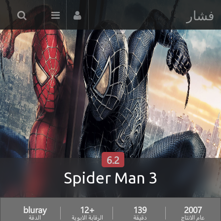
فشار
6.2
Spider Man 3
bluray
+12
139
2007
عام الانتاج
دقيقة
الرقابة الابوية
الدقة