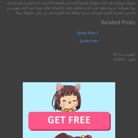
حبيبته. ويواجه بعد ذلك مخلوقا طفيليا قادما من الفضاء الخارجى لديه القدرة على إضفاء
روح عدوانية شريرة وقوة على الذي يتطفل عليه، بالإضافة لقاتل عمه (بين) الذي يهرب من
السجن متعرضا لتجربة فيزيائية غريبة تجعله لديه القدرة على أن يكون مخلوقا رمليا.
Related Posts
Spider Man 2
Spider Man
التقييم: 6.2 /10
الكود : #22023