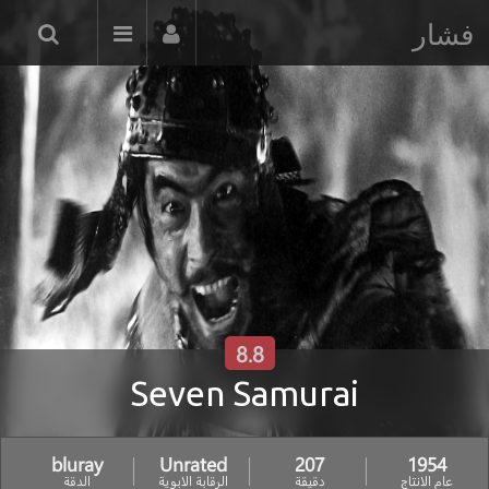
فشار
8.8
Seven Samurai
bluray
Unrated
207
1954
عام الانتاج
دقيقة
الرقابة الابوية
الدقة