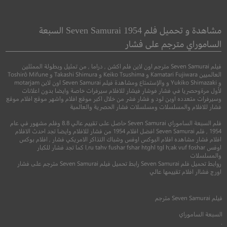
Upgraded
Christmas Carol
ترنيمة عيد الميلاد
ترقى
مشاهدة و تحميل فلم Seven Samurai 1954 السبعة
الساموراي مترجم على فشار
●
اثارة
كوميدي
رومانسي
فيلم Seven Samurai مترجم اون لاين فلم اكشن , دراما , من تمثيل وبطولة الممثلين
العالميين Kamatari Fujiwara و Keiko Tsushima و Takashi Shimura و Toshirô Mifune
و Yukiko Shimazaki و والإستمتاع ومشاهدة فيلم Seven Samurai اون لاين motarjam
لأول مرةوحصريا في فشار فوشار فيشار للافلام سيرفرات خاصة وايضا بدون اعلانات
وسيرفرات متعدده اوبن لود و فشار فشر من خلال اكبر موقع افلام واشهر موقع افلام موقع
فشار للافلام والمسلسلات ومسلسلات فشار الحصرية والعالمية
فلم السبعة الساموراي Seven Samurai حاصل على تقييم عالي 8.8 وفلم مشهور في عام
1954 , فلم Seven Samurai افضل افلام 1954 من فشار للافلام وايضا تجد احدث الافلام
افلام فشار مشاهده افلام البوكس اوفس وشباك التذاكر الامريكي فشار , افلام بوكس
اوفس l,ru tahv fushar fshar htghl tgl h;ak vuf foshar كما تجد فشار للكبار
والمسلسلات
6.1
6.9
روابط تحميل فلم Seven Samurai رابط تحميل فيلم Seven Samurai مترجم على فشار
اورج فشاار افلام تقييمها عالي
2023
+16
مترجم
2024
+13
متر
فيلم
Seven Samurai
مترجم
السبعة الساموراي
.