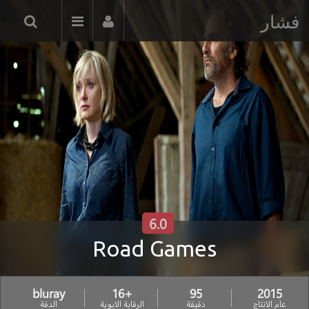
فشار
6.0
Road Games
bluray
+16
95
2015
عام الانتاج
دقيقة
الرقابة الابوية
الدقة