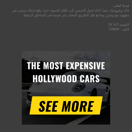
.
قصة الفلم :
جاك وفيرونيك، حيث اثناء تحول الشمس الى ظلام الصيف حيث يقع شباك بسبب غير
مفهوم مع زوجين وجامع قتل الطريق المحلى فى فرنسا فى المناطق الريفية.
التقييم: 6.0 /10
الكود : #12964