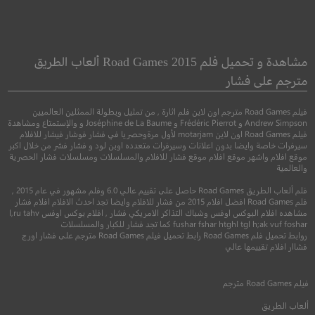
31
A Banquet
مأدبة
مشاهدة و تحميل فلم Road Games 2015 ألعاب الطريق
مترجم على فشار
●
رعب
اثارة
رعب
فيلم Road Games مترجم اون لاين فلم اثارة , من تمثيل وبطولة الممثلين العالميين
Andrew Simpson و Frédéric Pierrot و Joséphine de La Baume و والإستمتاع ومشاهدة
فيلم Road Games اون لاين motarjam لأول مرةوحصريا في فشار فوشار فيشار للافلام
سيرفرات خاصة وايضا بدون اعلانات وسيرفرات متعدده اوبن لود و فشار فشر من خلال اكبر
موقع افلام واشهر موقع افلام موقع فشار للافلام والمسلسلات ومسلسلات فشار الحصرية
والعالمية
فلم ألعاب الطريق Road Games حاصل على تقييم عالي 6.0 وفلم مشهور في عام 2015 ,
فلم Road Games افضل افلام 2015 من فشار للافلام وايضا تجد احدث الافلام افلام فشار
مشاهده افلام البوكس اوفس وشباك التذاكر الامريكي فشار , افلام بوكس اوفس l,ru tahv
5.1
fushar fshar htghl tgl h;ak vuf foshar كما تجد فشار للكبار والمسلسلات
روابط تحميل فلم Road Games رابط تحميل فيلم Road Games مترجم على فشار اورج
4.8
فشاار افلام تقييمها عالي
2016
+16
متر
2021
+15
مترجم
فيلم
Road Games
مترجم
ألعاب الطريق