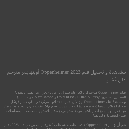
The Princess
War Machine
الأميرة
مشاهدة و تحميل فلم Oppenheimer 2023 أوبنهايمر مترجم
على فشار
●
●
كوميدي
دراما
حرب
●
●
اكشن
دراما
فنتاس
فيلم Oppenheimer مترجم اون لاين فلم سيرة , دراما , تاريخي , من تمثيل وبطولة
الممثلين العالميين Cillian Murphy و Emily Blunt و Matt Damon و والإستمتاع
ومشاهدة فيلم Oppenheimer اون لاين motarjam لأول مرةوحصريا في فشار فوشار
فيشار للافلام سيرفرات خاصة وايضا بدون اعلانات وسيرفرات متعدده اوبن لود و فشار فشر
من خلال اكبر موقع افلام واشهر موقع افلام موقع فشار للافلام والمسلسلات ومسلسلات
فشار الحصرية والعالمية
فلم أوبنهايمر Oppenheimer حاصل على تقييم عالي 8.9 وفلم مشهور في عام 2023 , فلم