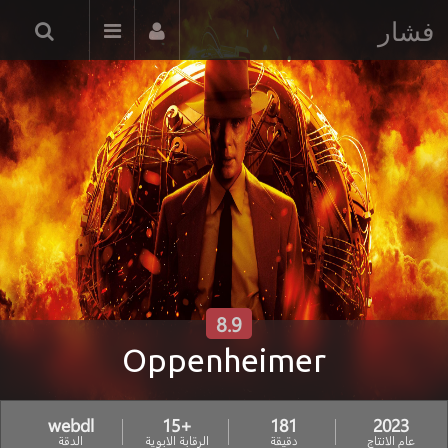
فشار
8.9
Oppenheimer
webdl
+15
181
2023
عام الانتاج
دقيقة
الرقابة الابوية
الدقة