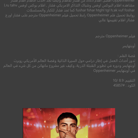
Oppenheimer افضل افلام 2023 من فشار للافلام وايضا تجد احدث الافلام افلام فشار
مشاهده افلام البوكس اوفس وشباك التذاكر الامريكي فشار , افلام بوكس اوفس l,ru tahv
6.2
fushar fshar htghl tgl h;ak vuf foshar كما تجد فشار للكبار والمسلسلات
روابط تحميل فلم Oppenheimer رابط تحميل فيلم Oppenheimer مترجم على فشار اورج
5.6
فشاار افلام تقييمها عالي
2017
+14
مترجم
2022
+16
متر
فيلم
Oppenheimer
مترجم
أوبنهايمر
.
قصة الفلم :
تدور أحداث العمل في إطار درامي حول السيرة الذاتية وقصة العالم الأمريكي روبرت
أوبنهايمر ودوره في تطوير القنبلة الذرية، وكيف غير مشروع مانهاتن من كل شيء في العالم
في أوبنهايمر Oppenheimer
التقييم: 8.9 /10
الكود : #45857