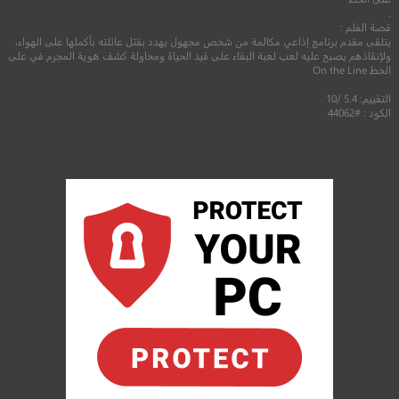
.
قصة الفلم :
يتلقى مقدم برنامج إذاعي مكالمة من شخص مجهول يهدد بقتل عائلته بأكملها على الهواء،
ولإنقاذهم يصبح عليه لعب لعبة البقاء على قيد الحياة ومحاولة كشف هوية المجرم في على
الخط On the Line
التقييم: 5.4 /10
الكود : #44062