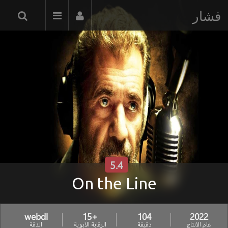
فشار
5.4
On the Line
webdl
+15
104
2022
عام الانتاج
دقيقة
الرقابة الابوية
الدقة