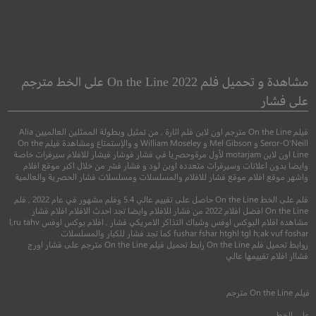
Teacher Ate My
Palm Springs
Friend
بالم سبرينجز
مشاهدة و تحميل فلم On the Line 2022 على الخط مترجم
معلمتي اكلت صدي
على فشار
●
●
كوميدي
فنتاسيا
غموض
فيلم On the Line مترجم اون لاين فلم اثارة , من تمثيل وبطولة الممثلين العالميين Alia
●
●
مغامرة
كوميدي
عا
Seror-O'Neill و Mel Gibson و William Moseley و والإستمتاع ومشاهدة فيلم On the
Line اون لاين motarjam لأول مرةوحصريا في فشار فوشار فيشار للافلام سيرفرات خاصة
وايضا بدون اعلانات وسيرفرات متعدده اوبن لود و فشار فشر من خلال اكبر موقع افلام
واشهر موقع افلام موقع فشار للافلام والمسلسلات ومسلسلات فشار الحصرية والعالمية
فلم على الخط On the Line حاصل على تقييم عالي 5.4 وفلم مشهور في عام 2022 , فلم
On the Line افضل افلام 2022 من فشار للافلام وايضا تجد احدث الافلام افلام فشار
مشاهده افلام البوكس اوفس وشباك التذاكر الامريكي فشار , افلام بوكس اوفس l,ru tahv
fushar fshar htghl tgl h;ak vuf foshar كما تجد فشار للكبار والمسلسلات
روابط تحميل فلم On the Line رابط تحميل فيلم On the Line مترجم على فشار اورج
فشاار افلام تقييمها عالي
7.4
5.6
فيلم
On the Line
مترجم
2020
+16
مترجم
2023
+13
متر
على الخط