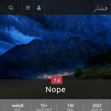
فشار
7.4
Nope
webdl
+15
130
2022
عام الانتاج
دقيقة
الرقابة الابوية
الدقة