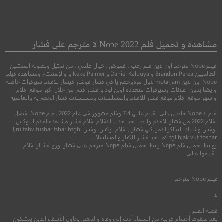
e Cloverfield
The Sea of Trees
Paradox
مشاهدة و تحميل فلم Nope 2022 لا مترجم على فشار
مفارقة كلوفرفيل
دراما
فيلم Nope مترجم اون لاين فلم رعب , غموض , خيال علمي , من تمثيل وبطولة الممثلين
العالميين Brandon Perea و Daniel Kaluuya و Keke Palmer و والإستمتاع ومشاهدة فيلم
●
●
Nope اون لاين motarjam لأول مرةوحصريا في فشار فوشار فيشار للافلام سيرفرات خاصة
دراما
رعب
غمو
وايضا بدون اعلانات وسيرفرات متعدده اوبن لود و فشار فشر من خلال اكبر موقع افلام
واشهر موقع افلام موقع فشار للافلام والمسلسلات ومسلسلات فشار الحصرية والعالمية
فلم لا Nope حاصل على تقييم عالي 7.4 وفلم مشهور في عام 2022 , فلم Nope افضل
افلام 2022 من فشار للافلام وايضا تجد احدث الافلام افلام فشار مشاهده افلام البوكس
اوفس وشباك التذاكر الامريكي فشار , افلام بوكس اوفس l,ru tahv fushar fshar htghl
tgl h;ak vuf foshar كما تجد فشار للكبار والمسلسلات
روابط تحميل فلم Nope رابط تحميل فيلم Nope مترجم على فشار اورج فشاار افلام
تقييمها عالي
5.3
فيلم
Nope
مترجم
2015
+13
مترجم
5.6
لا
.
2018
+15
متر
قصة الفلم :
بعد سقوط أجسام غريبة من السماء أدت إلى وفاة والدهم، يحاول الأشقاء الذين يمتلكون