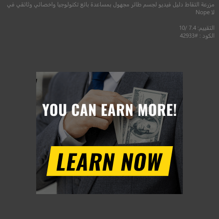
مزرعة التقاط دليل فيديو لجسم طائر مجهول بمساعدة بائع تكنولوجيا واخصائي وثائقي في
لا Nope
التقييم: 7.4 /10
الكود : #42933