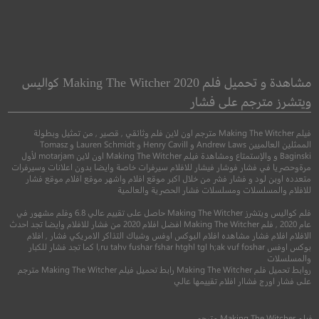
Instinct
The Secret in Their
Eyes
غريزه
مشاهدة و تحميل فلم Making The Witcher 2020 كواليس
في عيونهم السر
ويتشرز مترجم على فشار
●
دراما
اثارة
فيلم Making The Witcher مترجم اون لاين فلم وثائقي , قصير , من تمثيل وبطولة
●
●
دراما
غموض
اثارة
الممثلين العالميين Andrew Laws و Henry Cavill و Lauren Schmidt و Tomasz
Baginski و والإستمتاع ومشاهدة فيلم Making The Witcher اون لاين motarjam لأول
مرةوحصريا في فشار فوشار فيشار للافلام سيرفرات خاصة وايضا بدون اعلانات وسيرفرات
متعدده اوبن لود و فشار فشر من خلال اكبر موقع افلام واشهر موقع افلام موقع فشار
للافلام والمسلسلات ومسلسلات فشار الحصرية والعالمية
فلم كواليس ويتشرز Making The Witcher حاصل على تقييم عالي 6.8 وفلم مشهور في
عام 2020 , فلم Making The Witcher افضل افلام 2020 من فشار للافلام وايضا تجد احدث
الافلام افلام فشار مشاهده افلام البوكس اوفس وشباك التذاكر الامريكي فشار , افلام
بوكس اوفس l,ru tahv fushar fshar htghl tgl h;ak vuf foshar كما تجد فشار للكبار
والمسلسلات
6.3
روابط تحميل فلم Making The Witcher رابط تحميل فيلم Making The Witcher مترجم
على فشار اورج فشاار افلام تقييمها عالي
8.3
2019
+15
متر
2009
R
مترجم
فيلم
Making The Witcher
مترجم