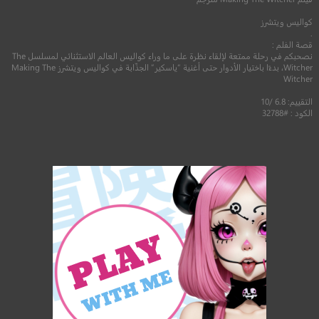
كواليس ويتشرز
.
قصة الفلم :
نصحبكم في رحلة ممتعة لإلقاء نظرة على ما وراء كواليس العالم الاستثنائي لمسلسل The
Witcher، بدءًا باختيار الأدوار حتى أغنية “ياسكير” الجذّابة في كواليس ويتشرز Making The
Witcher
التقييم: 6.8 /10
الكود : #32788