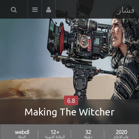
فشار
6.8
Making The Witcher
webdl
+12
32
2020
عام الانتاج
دقيقة
الرقابة الابوية
الدقة