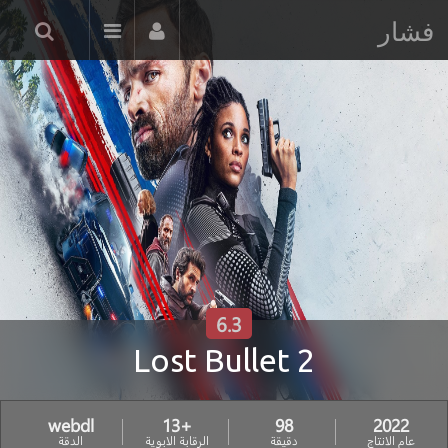
فشار
6.3
Lost Bullet 2
webdl
+13
98
2022
عام الانتاج
دقيقة
الرقابة الابوية
الدقة