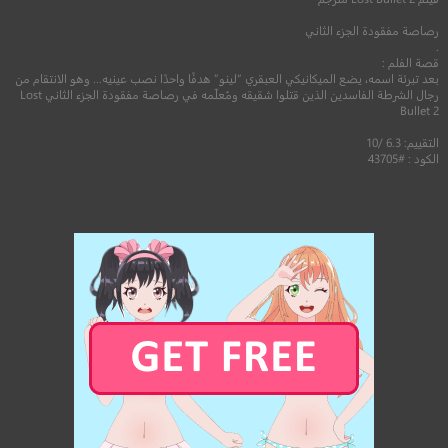
رصاصة مفقودة الجزء الثاني
.
قصة الفلم :
بعد تبرئة اسمه، يضع الميكانيكي العبقري “لينو” هدفًا واحدًا نصب عينيه… وهو الانتقام من
رجال الشرطة الفاسدين الذين قتلوا شقيقه ومُعلّمه في رصاصة مفقودة الجزء الثاني Lost
Bullet 2
التقييم: 6.3 /10
الكود : #43705