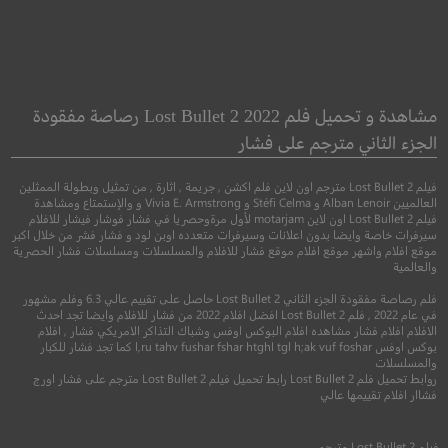
e Painted Bird
Into the Forest
في عمق الغابة
الطائر الملون
مشاهدة و تحميل فلم Lost Bullet 2 2022 رصاصة مفقودة
الجزء الثاني مترجم على فشار
●
●
دراما
خيال علمي
دراما
حرب
فيلم Lost Bullet 2 مترجم اون لاين فلم اكشن , جريمة , اثارة , من تمثيل وبطولة الممثلين
العالميين Alban Lenoir و Stéfi Celma و Vivia E. Armstrong و والإستمتاع ومشاهدة
فيلم Lost Bullet 2 اون لاين motarjam لأول مرةوحصريا في فشار فوشار فيشار للافلام
سيرفرات خاصة وايضا بدون اعلانات وسيرفرات متعدده اوبن لود و فشار فشر من خلال اكبر
موقع افلام واشهر موقع افلام موقع فشار للافلام والمسلسلات ومسلسلات فشار الحصرية
والعالمية
فلم رصاصة مفقودة الجزء الثاني Lost Bullet 2 حاصل على تقييم عالي 6.3 وفلم مشهور
في عام 2022 , فلم Lost Bullet 2 افضل افلام 2022 من فشار للافلام وايضا تجد احدث
الافلام افلام فشار مشاهده افلام البوكس اوفس وشباك التذاكر الامريكي فشار , افلام
بوكس اوفس l,ru tahv fushar fshar htghl tgl h;ak vuf foshar كما تجد فشار للكبار
والمسلسلات
7.3
6.4
روابط تحميل فلم Lost Bullet 2 رابط تحميل فيلم Lost Bullet 2 مترجم على فشار اورج
فشاار افلام تقييمها عالي
2015
+16
مترجم
2019
+15
متر
فيلم
Lost Bullet 2
مترجم