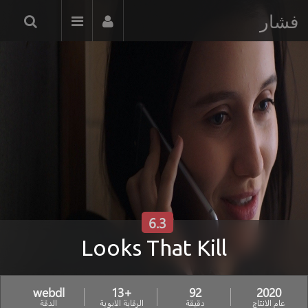
فشار
6.3
Looks That Kill
webdl
+13
92
2020
عام الانتاج
دقيقة
الرقابة الابوية
الدقة