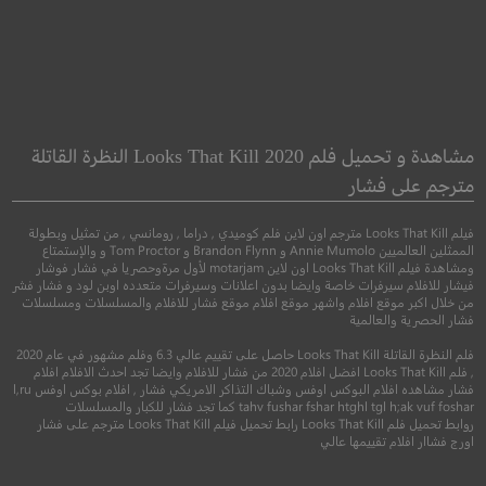
Roma
What Lies Below
ما يكمن أدناه
روما
مشاهدة و تحميل فلم Looks That Kill 2020 النظرة القاتلة
مترجم على فشار
●
●
رعب
غموض
خيال علمي
دراما
فيلم Looks That Kill مترجم اون لاين فلم كوميدي , دراما , رومانسي , من تمثيل وبطولة
الممثلين العالميين Annie Mumolo و Brandon Flynn و Tom Proctor و والإستمتاع
ومشاهدة فيلم Looks That Kill اون لاين motarjam لأول مرةوحصريا في فشار فوشار
فيشار للافلام سيرفرات خاصة وايضا بدون اعلانات وسيرفرات متعدده اوبن لود و فشار فشر
من خلال اكبر موقع افلام واشهر موقع افلام موقع فشار للافلام والمسلسلات ومسلسلات
فشار الحصرية والعالمية
فلم النظرة القاتلة Looks That Kill حاصل على تقييم عالي 6.3 وفلم مشهور في عام 2020
, فلم Looks That Kill افضل افلام 2020 من فشار للافلام وايضا تجد احدث الافلام افلام
فشار مشاهده افلام البوكس اوفس وشباك التذاكر الامريكي فشار , افلام بوكس اوفس l,ru
tahv fushar fshar htghl tgl h;ak vuf foshar كما تجد فشار للكبار والمسلسلات
روابط تحميل فلم Looks That Kill رابط تحميل فيلم Looks That Kill مترجم على فشار
8.2
4.5
اورج فشاار افلام تقييمها عالي
2020
+15
مترجم
2018
+15
متر