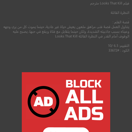
فيلم
Looks That Kill
مترجم
النظرة القاتلة
.
قصة الفلم :
يتناول العمل قصة فتى مراهق ملعون يعيش حياة غير عادية، حينما يموت كل من يرى وجهه
وعيناه بسبب جاذبيته الشديدة، ولكن حينما يتقابل مع فتاة ويقع في حبها، يصبح عليه
الوقوف أمام القدر في النظرة القاتلة Looks That Kill
التقييم: 6.3 /10
الكود : #33672