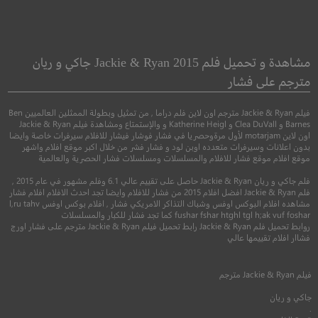
Introduction
The Godfather
العراب
المقدمة
مشاهدة و تحميل فلم Jackie & Ryan 2015 جاكي و ريان
مترجم على فشار
●
جريمة
دراما
دراما
فيلم Jackie & Ryan مترجم اون لاين فلم دراما , من تمثيل وبطولة الممثلين العالميين Ben
Barnes و Clea DuVall و Katherine Heigl و والإستمتاع ومشاهدة فيلم Jackie & Ryan
اون لاين motarjam لأول مرةوحصريا في فشار فوشار فيشار للافلام سيرفرات خاصة وايضا
بدون اعلانات وسيرفرات متعدده اوبن لود و فشار فشر من خلال اكبر موقع افلام واشهر
موقع افلام موقع فشار للافلام والمسلسلات ومسلسلات فشار الحصرية والعالمية
فلم جاكي و ريان Jackie & Ryan حاصل على تقييم عالي 6.1 وفلم مشهور في عام 2015 ,
فلم Jackie & Ryan افضل افلام 2015 من فشار للافلام وايضا تجد احدث الافلام افلام فشار
مشاهده افلام البوكس اوفس وشباك التذاكر الامريكي فشار , افلام بوكس اوفس l,ru tahv
fushar fshar htghl tgl h;ak vuf foshar كما تجد فشار للكبار والمسلسلات
روابط تحميل فلم Jackie & Ryan رابط تحميل فيلم Jackie & Ryan مترجم على فشار اورج
فشاار افلام تقييمها عالي
6.0
9.4
فيلم
Jackie & Ryan
مترجم
1972
+16
مترجم
2021
+13
متر
جاكي و ريان
.