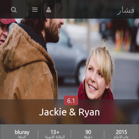
فشار
6.1
Jackie & Ryan
bluray
+13
90
2015
عام الانتاج
دقيقة
الرقابة الابوية
الدقة