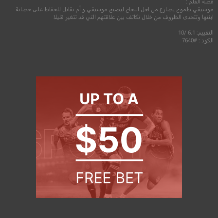
قصة الفلم :
موسيقي طموح يصارع من اجل النجاح ليصبح موسيقي و أم تقاتل للحفاظ على حضانة
ابنتها وتتحدى الظروف من خلال تكاتف بين علاقتهم التي قد تتغير قليلا
التقييم: 6.1 /10
الكود : #7640