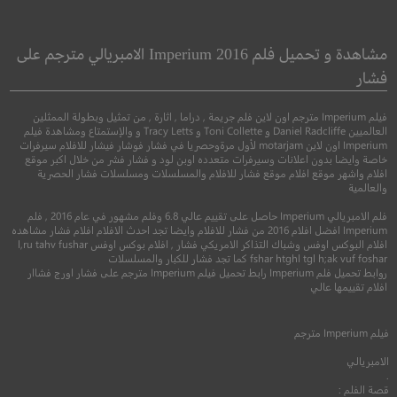
The Voyeurs
Rurouni Kenshin: Final
Chapter Part I – The
مختلسوا النظر
مشاهدة و تحميل فلم Imperium 2016 الامبريالي مترجم على
Final
فشار
الرحالة كينشين: الخاتمة
●
●
دراما
غموض
اثا
فيلم Imperium مترجم اون لاين فلم جريمة , دراما , اثارة , من تمثيل وبطولة الممثلين
العالميين Daniel Radcliffe و Toni Collette و Tracy Letts و والإستمتاع ومشاهدة فيلم
●
●
Imperium اون لاين motarjam لأول مرةوحصريا في فشار فوشار فيشار للافلام سيرفرات
اكشن
مغامرة
دراما
خاصة وايضا بدون اعلانات وسيرفرات متعدده اوبن لود و فشار فشر من خلال اكبر موقع
افلام واشهر موقع افلام موقع فشار للافلام والمسلسلات ومسلسلات فشار الحصرية
والعالمية
فلم الامبريالي Imperium حاصل على تقييم عالي 6.8 وفلم مشهور في عام 2016 , فلم
Imperium افضل افلام 2016 من فشار للافلام وايضا تجد احدث الافلام افلام فشار مشاهده
افلام البوكس اوفس وشباك التذاكر الامريكي فشار , افلام بوكس اوفس l,ru tahv fushar
fshar htghl tgl h;ak vuf foshar كما تجد فشار للكبار والمسلسلات
روابط تحميل فلم Imperium رابط تحميل فيلم Imperium مترجم على فشار اورج فشاار
5.9
افلام تقييمها عالي
7.3
2021
+13
متر
فيلم
Imperium
مترجم
الامبريالي
2008
+16
مترجم
.
قصة الفلم :