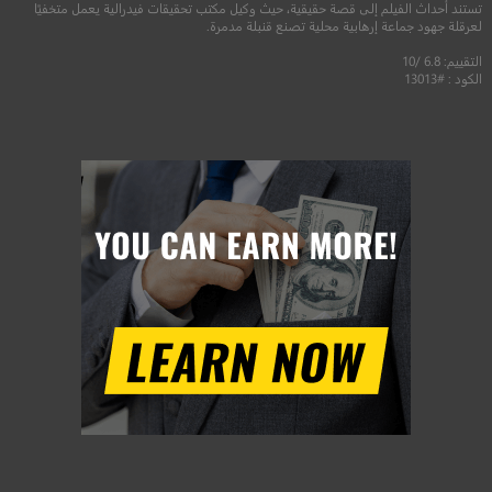
تستند أحداث الفيلم إلى قصة حقيقية، حيث وكيل مكتب تحقيقات فيدرالية يعمل متخفيًا
لعرقلة جهود جماعة إرهابية محلية تصنع قنبلة مدمرة.
التقييم: 6.8 /10
الكود : #13013