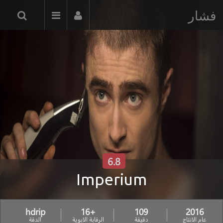
فشار
6.8
Imperium
hdrip
+16
109
2016
عام الانتاج
دقيقة
الرقابة الابوية
الدقة