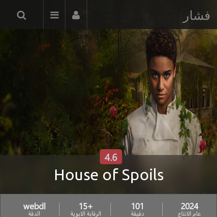
فشار
4.6
House of Spoils
webdl
+15
101
2024
عام الانتاج
دقيقة
الرقابة الابوية
الدقة