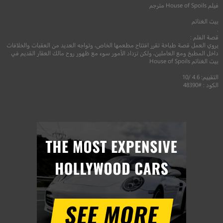
فيلم
House of Spoils
مترجم
بيت الغنائم
.
قصة الفلم :
يروي العمل قصة طباخة تقرر افتتاح مطعمها الخاص، وتواجه العديد من العقبات والخلافات
داخل المطبخ ومع العاملين، ولكن تزداد الأمور سوء مع ظهور روح مالك العقار القديم في
بيت الغنائم House of Spoils
التقييم: 4.6 /10
الكود : #48390