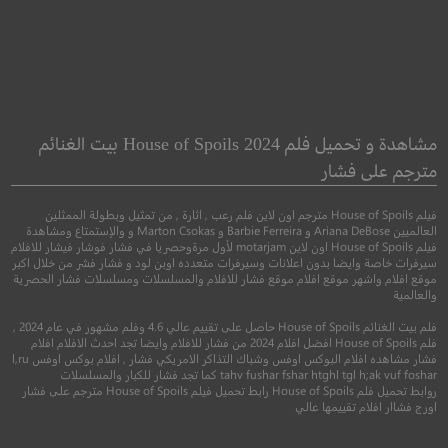
XX
Love Hard
حب بقوة
مشاهدة و تحميل فلم House of Spoils 2024 بيت الغنائم
مترجم على فشار
رعب
●
كوميدي
رومانسي
فيلم House of Spoils مترجم اون لاين فلم رعب , اثارة , من تمثيل وبطولة الممثلين
العالميين Ariana DeBose و Barbie Ferreira و Marton Csokas و والإستمتاع ومشاهدة
فيلم House of Spoils اون لاين motarjam لأول مرةوحصريا في فشار فوشار فيشار للافلام
سيرفرات خاصة وايضا بدون اعلانات وسيرفرات متعدده اوبن لود و فشار فشر من خلال اكبر
موقع افلام واشهر موقع افلام موقع فشار للافلام والمسلسلات ومسلسلات فشار الحصرية
والعالمية
فلم بيت الغنائم House of Spoils حاصل على تقييم عالي 4.6 وفلم مشهور في عام 2024 ,
فلم House of Spoils افضل افلام 2024 من فشار للافلام وايضا تجد احدث الافلام افلام
فشار مشاهده افلام البوكس اوفس وشباك التذاكر الامريكي فشار , افلام بوكس اوفس l,ru
4.7
tahv fushar fshar htghl tgl h;ak vuf foshar كما تجد فشار للكبار والمسلسلات
روابط تحميل فلم House of Spoils رابط تحميل فيلم House of Spoils مترجم على فشار
6.5
اورج فشاار افلام تقييمها عالي
2017
+16
متر
2021
+13
مترجم