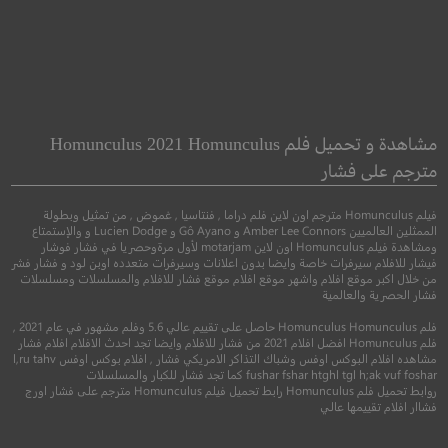
 Price We Pay
The Final Destination
المحطة الأخيرة
الثمن الذي ندفع
مشاهدة و تحميل فلم Homunculus 2021 Homunculus
مترجم على فشار
●
●
●
رعب
اثارة
اكشن
رعب
اثار
فيلم Homunculus مترجم اون لاين فلم دراما , فنتاسيا , غموض , من تمثيل وبطولة
الممثلين العالميين Amber Lee Connors و Gô Ayano و Lucien Dodge و والإستمتاع
ومشاهدة فيلم Homunculus اون لاين motarjam لأول مرةوحصريا في فشار فوشار
فيشار للافلام سيرفرات خاصة وايضا بدون اعلانات وسيرفرات متعدده اوبن لود و فشار فشر
من خلال اكبر موقع افلام واشهر موقع افلام موقع فشار للافلام والمسلسلات ومسلسلات
فشار الحصرية والعالمية
فلم Homunculus Homunculus حاصل على تقييم عالي 5.6 وفلم مشهور في عام 2021 ,
فلم Homunculus افضل افلام 2021 من فشار للافلام وايضا تجد احدث الافلام افلام فشار
مشاهده افلام البوكس اوفس وشباك التذاكر الامريكي فشار , افلام بوكس اوفس l,ru tahv
fushar fshar htghl tgl h;ak vuf foshar كما تجد فشار للكبار والمسلسلات
روابط تحميل فلم Homunculus رابط تحميل فيلم Homunculus مترجم على فشار اورج
4.8
5.2
فشاار افلام تقييمها عالي
2009
+17
مترجم
2022
+15
متر