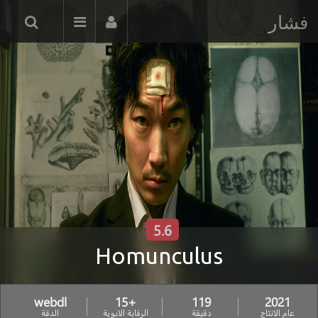
فشار
5.6
Homunculus
webdl
+15
119
2021
عام الانتاج
دقيقة
الرقابة الابوية
الدقة