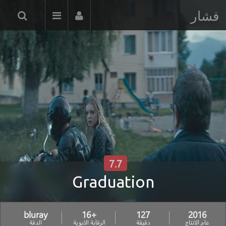
فشار
7.7
Graduation
bluray
+16
127
2016
عام الانتاج
دقيقة
الرقابة الابوية
الدقة