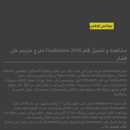
I.T.
The Grinch
الجرينش
مشاهدة و تحميل فلم Graduation 2016 تخرج مترجم على
فشار
●
●
جريمة
دراما
غمو
●
●
رسوم متحركة
كوميدي
عائلي
فيلم Graduation مترجم اون لاين فلم دراما , من تمثيل وبطولة الممثلين العالميين Adrian
Titieni و Maria-Victoria Dragus و Rares Andrici و والإستمتاع ومشاهدة فيلم
Graduation اون لاين motarjam لأول مرةوحصريا في فشار فوشار فيشار للافلام سيرفرات
خاصة وايضا بدون اعلانات وسيرفرات متعدده اوبن لود و فشار فشر من خلال اكبر موقع
افلام واشهر موقع افلام موقع فشار للافلام والمسلسلات ومسلسلات فشار الحصرية
والعالمية
فلم تخرج Graduation حاصل على تقييم عالي 7.7 وفلم مشهور في عام 2016 , فلم
Graduation افضل افلام 2016 من فشار للافلام وايضا تجد احدث الافلام افلام فشار
مشاهده افلام البوكس اوفس وشباك التذاكر الامريكي فشار , افلام بوكس اوفس l,ru tahv
5.6
fushar fshar htghl tgl h;ak vuf foshar كما تجد فشار للكبار والمسلسلات
روابط تحميل فلم Graduation رابط تحميل فيلم Graduation مترجم على فشار اورج فشاار
6.4
افلام تقييمها عالي