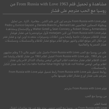
المكان المُقفر
مشاهدة و تحميل فلم From Russia with Love 1963 من
روسيا مع الحب مترجم على فشار
●
●
كوميدي
دراما
موس
●
●
دراما
رعب
غموض
فيلم From Russia with Love مترجم اون لاين فلم اكشن , مغامرة , اثارة , من تمثيل
وبطولة الممثلين العالميين Bernard Lee و Daniela Bianchi و Eunice Gayson و Pedro
Armendáriz و Robert Shaw و Sean Connery و Walter Gotell و والإستمتاع ومشاهدة
فيلم From Russia with Love اون لاين motarjam لأول مرةوحصريا في فشار فوشار
فيشار للافلام سيرفرات خاصة وايضا بدون اعلانات وسيرفرات متعدده اوبن لود و فشار فشر
من خلال اكبر موقع افلام واشهر موقع افلام موقع فشار للافلام والمسلسلات ومسلسلات
فشار الحصرية والعالمية
فلم من روسيا مع الحب From Russia with Love حاصل على تقييم عالي 7.5 وفلم مشهور
في عام 1963 , فلم From Russia with Love افضل افلام 1963 من فشار للافلام وايضا تجد
8.2
احدث الافلام افلام فشار مشاهده افلام البوكس اوفس وشباك التذاكر الامريكي فشار ,
افلام بوكس اوفس l,ru tahv fushar fshar htghl tgl h;ak vuf foshar كما تجد فشار للكبار
4.6
والمسلسلات
2016
+16
متر
روابط تحميل فلم From Russia with Love رابط تحميل فيلم From Russia with Love
مترجم على فشار اورج فشاار افلام تقييمها عالي
2021
+15
مترجم
فيلم
From Russia with Love
مترجم
من روسيا مع الحب
.
قصة الفلم :
From Russia with Love من روسيا مع الحب جيمس بوند يقع في فخ مؤامرات اغتيال