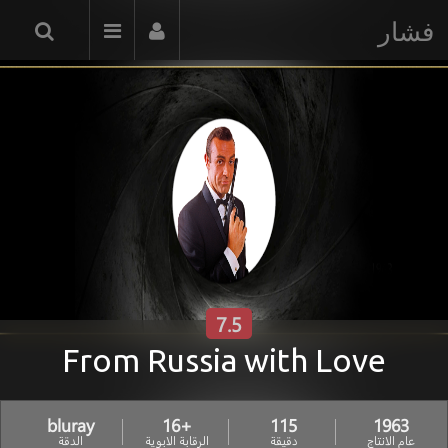
فشار
7.5
From Russia with Love
bluray
+16
115
1963
عام الانتاج
دقيقة
الرقابة الابوية
الدقة