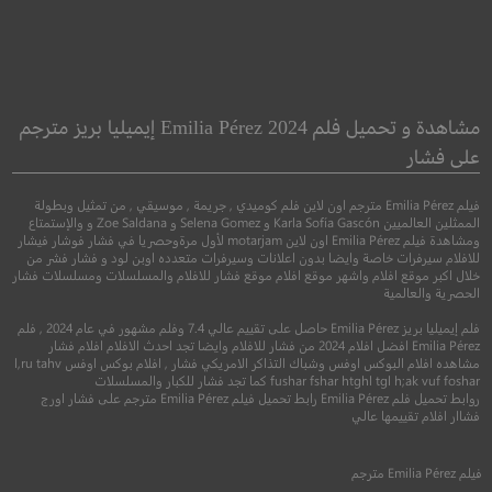
he Man from
Helen Keller vs.
U.N.C.L.E.
Nightwolves
مشاهدة و تحميل فلم Emilia Pérez 2024 إيميليا بريز مترجم
رجل من يو.إن.سي.إ
على فشار
●
●
اكشن
كوميدي
رعب
فيلم Emilia Pérez مترجم اون لاين فلم كوميدي , جريمة , موسيقي , من تمثيل وبطولة
●
●
اكشن
مغامرة
كوم
الممثلين العالميين Karla Sofía Gascón و Selena Gomez و Zoe Saldana و والإستمتاع
ومشاهدة فيلم Emilia Pérez اون لاين motarjam لأول مرةوحصريا في فشار فوشار فيشار
للافلام سيرفرات خاصة وايضا بدون اعلانات وسيرفرات متعدده اوبن لود و فشار فشر من
خلال اكبر موقع افلام واشهر موقع افلام موقع فشار للافلام والمسلسلات ومسلسلات فشار
الحصرية والعالمية
فلم إيميليا بريز Emilia Pérez حاصل على تقييم عالي 7.4 وفلم مشهور في عام 2024 , فلم
Emilia Pérez افضل افلام 2024 من فشار للافلام وايضا تجد احدث الافلام افلام فشار
مشاهده افلام البوكس اوفس وشباك التذاكر الامريكي فشار , افلام بوكس اوفس l,ru tahv
fushar fshar htghl tgl h;ak vuf foshar كما تجد فشار للكبار والمسلسلات
روابط تحميل فلم Emilia Pérez رابط تحميل فيلم Emilia Pérez مترجم على فشار اورج
7.5
فشاار افلام تقييمها عالي
7.7
2015
+16
مترجم
فيلم
Emilia Pérez
مترجم
2015
+13
متر