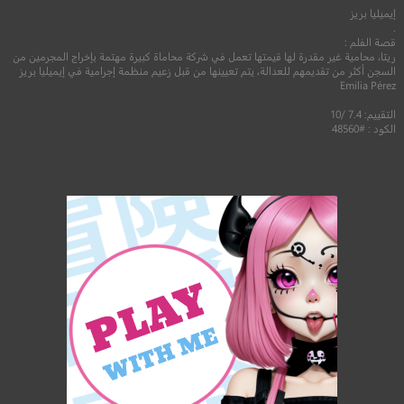
إيميليا بريز
.
قصة الفلم :
ريتا، محامية غير مقدرة لها قيمتها تعمل في شركة محاماة كبيرة مهتمة بإخراج المجرمين من
السجن أكثر من تقديمهم للعدالة، يتم تعيينها من قبل زعيم منظمة إجرامية في إيميليا بريز
Emilia Pérez
التقييم: 7.4 /10
الكود : #48560