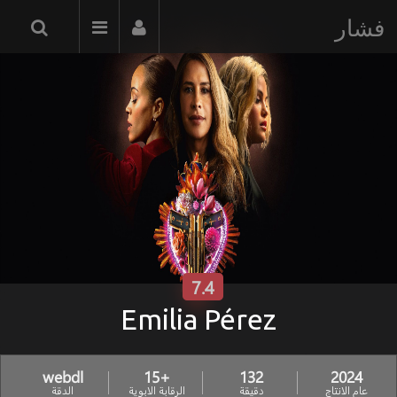
فشار
7.4
Emilia Pérez
webdl
+15
132
2024
عام الانتاج
دقيقة
الرقابة الابوية
الدقة