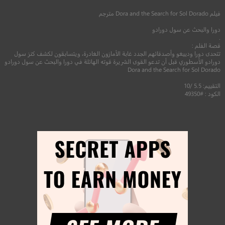
فيلم
Dora and the Search for Sol Dorado
مترجم
دورا والبحث عن سول دورادو
.
قصة الفلم :
تتحدى دورا ودييغو وأصدقائهم الجدد غابة الأمازون الغادرة، ويتسابقون لكشف كنز سول
دورادو الأسطوري قبل أن تدعو القوى الشريرة قوته الهائلة في دورا والبحث عن سول دورادو
Dora and the Search for Sol Dorado
التقييم: 5.5 /10
الكود : #49350