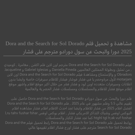
Saw III
The Florida Project
مشروع فلوريدا
المنشار 3
مشاهدة و تحميل فلم Dora and the Search for Sol Dorado
2025 دورا والبحث عن سول دورادو مترجم على فشار
دراما
رعب
فيلم Dora and the Search for Sol Dorado مترجم اون لاين فلم اكشن , مغامرة , كوميدي
, من تمثيل وبطولة الممثلين العالميين Daniella Pineda و Gabriel Iglesias و Jacqueline
Obradors و والإستمتاع ومشاهدة فيلم Dora and the Search for Sol Dorado اون لاين
motarjam لأول مرةوحصريا في فشار فوشار فيشار للافلام سيرفرات خاصة وايضا بدون
اعلانات وسيرفرات متعدده اوبن لود و فشار فشر من خلال اكبر موقع افلام واشهر موقع
افلام موقع فشار للافلام والمسلسلات ومسلسلات فشار الحصرية والعالمية
فلم دورا والبحث عن سول دورادو Dora and the Search for Sol Dorado حاصل على
تقييم عالي 5.5 وفلم مشهور في عام 2025 , فلم Dora and the Search for Sol Dorado
افضل افلام 2025 من فشار للافلام وايضا تجد احدث الافلام افلام فشار مشاهده افلام
البوكس اوفس وشباك التذاكر الامريكي فشار , افلام بوكس اوفس l,ru tahv fushar fshar
htghl tgl h;ak vuf foshar كما تجد فشار للكبار والمسلسلات
6.2
7.8
روابط تحميل فلم Dora and the Search for Sol Dorado رابط تحميل فيلم Dora and the
Search for Sol Dorado مترجم على فشار اورج فشاار افلام تقييمها عالي
2017
مترجم
2006
+17
متر