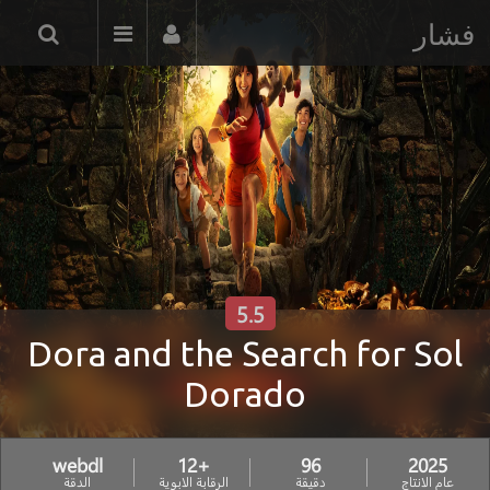
فشار
5.5
Dora and the Search for Sol
Dorado
webdl
+12
96
2025
عام الانتاج
دقيقة
الرقابة الابوية
الدقة