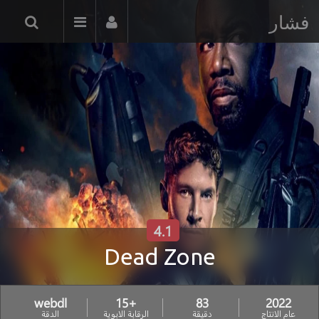
فشار
4.1
Dead Zone
webdl
+15
83
2022
عام الانتاج
دقيقة
الرقابة الابوية
الدقة