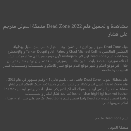
e Meyerowitz
Vivarium
ries (New and
القفص
مشاهدة و تحميل فلم Dead Zone 2022 منطقة الموتى مترجم
Selected)
على فشار
حكايات مايرويتز (ج
●
●
رعب
غموض
خيال علمي
ومختارة)
فيلم Dead Zone مترجم اون لاين فلم اكشن , رعب , خيال علمي , من تمثيل وبطولة
الممثلين العالميين Chad Michael Collins و Jeff Fahey و Tarkan Dospil و والإستمتاع
ومشاهدة فيلم Dead Zone اون لاين motarjam لأول مرةوحصريا في فشار فوشار فيشار
للافلام سيرفرات خاصة وايضا بدون اعلانات وسيرفرات متعدده اوبن لود و فشار فشر من
●
كوميدي
دراما
خلال اكبر موقع افلام واشهر موقع افلام موقع فشار للافلام والمسلسلات ومسلسلات فشار
الحصرية والعالمية
فلم منطقة الموتى Dead Zone حاصل على تقييم عالي 4.1 وفلم مشهور في عام 2022 ,
فلم Dead Zone افضل افلام 2022 من فشار للافلام وايضا تجد احدث الافلام افلام فشار
مشاهده افلام البوكس اوفس وشباك التذاكر الامريكي فشار , افلام بوكس اوفس l,ru tahv
fushar fshar htghl tgl h;ak vuf foshar كما تجد فشار للكبار والمسلسلات
روابط تحميل فلم Dead Zone رابط تحميل فيلم Dead Zone مترجم على فشار اورج فشاار
5.8
افلام تقييمها عالي
2019
+15
مترجم
فيلم
Dead Zone
مترجم
7.2
منطقة الموتى