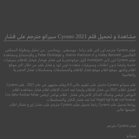
Suffragette
Hotel Mumbai
فندق مومباي
ناشطة سياسية
مشاهدة و تحميل فلم Cyrano 2021 سيرانو مترجم على فشار
فيلم Cyrano مترجم اون لاين فلم دراما , موسيقي , رومانسي , من تمثيل وبطولة الممثلين
●
●
●
●
دراما
تاريخي
اثارة
سيرة
دراما
تاريخ
العالميين Haley Bennett و Kelvin Harrison Jr. و Peter Dinklage و والإستمتاع ومشاهدة
فيلم Cyrano اون لاين motarjam لأول مرةوحصريا في فشار فوشار فيشار للافلام سيرفرات
خاصة وايضا بدون اعلانات وسيرفرات متعدده اوبن لود و فشار فشر من خلال اكبر موقع
افلام واشهر موقع افلام موقع فشار للافلام والمسلسلات ومسلسلات فشار الحصرية
والعالمية
فلم سيرانو Cyrano حاصل على تقييم عالي 6.0 وفلم مشهور في عام 2021 , فلم Cyrano
افضل افلام 2021 من فشار للافلام وايضا تجد احدث الافلام افلام فشار مشاهده افلام
البوكس اوفس وشباك التذاكر الامريكي فشار , افلام بوكس اوفس l,ru tahv fushar fshar
htghl tgl h;ak vuf foshar كما تجد فشار للكبار والمسلسلات
روابط تحميل فلم Cyrano رابط تحميل فيلم Cyrano مترجم على فشار اورج فشاار افلام
تقييمها عالي
6.8
7.7
فيلم
Cyrano
مترجم
2018
+15
مترجم
2015
+13
متر
سيرانو