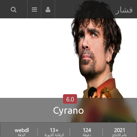
فشار
6.0
Cyrano
webdl
+13
124
2021
عام الانتاج
دقيقة
الرقابة الابوية
الدقة