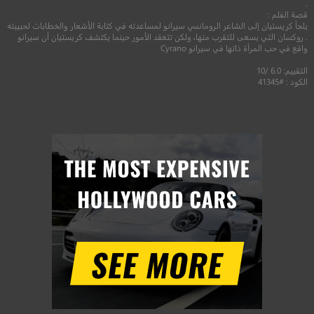
.
قصة الفلم :
يلجأ كريستيان إلى الشاعر الرومانسي سيرانو لمساعدته في كتابة الأشعار والخطابات لحبيبته
. روكسان التي يسعى للتقرب منها، ولكن تتعقد الأمور حينما يكتشف كريستيان أن سيرانو
واقع في حب المرأة ذاتها في سيرانو Cyrano
التقييم: 6.0 /10
الكود : #41345