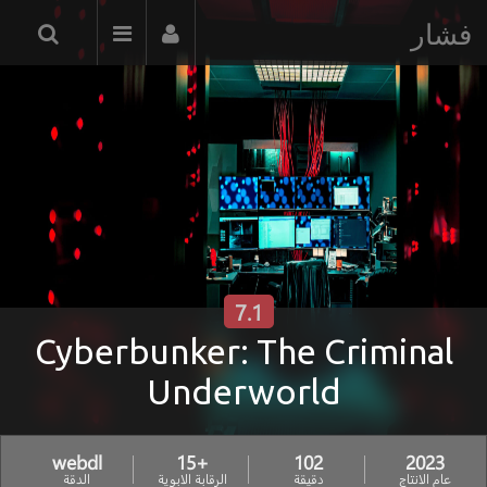
فشار
7.1
Cyberbunker: The Criminal
Underworld
webdl
+15
102
2023
عام الانتاج
دقيقة
الرقابة الابوية
الدقة