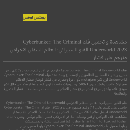
ptain America:
Mechanic:
ve New World
Resurrection
مشاهدة و تحميل فلم Cyberbunker: The Criminal
كابتن أميريكا: عالم
Underworld 2023 القبو السيبراني: العالم السفلي الاجرامي
●
●
مترجم على فشار
اكشن
جريمة
اثارة
●
●
اكشن
مغامرة
خيال 
فيلم Cyberbunker: The Criminal Underworld مترجم اون لاين فلم جريمة , وثائقي , من
تمثيل وبطولة الممثلين العالميين والإستمتاع ومشاهدة فيلم Cyberbunker: The Criminal
Underworld اون لاين motarjam لأول مرةوحصريا في فشار فوشار فيشار للافلام
سيرفرات خاصة وايضا بدون اعلانات وسيرفرات متعدده اوبن لود و فشار فشر من خلال اكبر
موقع افلام واشهر موقع افلام موقع فشار للافلام والمسلسلات ومسلسلات فشار الحصرية
والعالمية
فلم القبو السيبراني: العالم السفلي الاجرامي Cyberbunker: The Criminal Underworld
حاصل على تقييم عالي 7.1 وفلم مشهور في عام 2023 , فلم Cyberbunker: The Criminal
Underworld افضل افلام 2023 من فشار للافلام وايضا تجد احدث الافلام افلام فشار
5.7
مشاهده افلام البوكس اوفس وشباك التذاكر الامريكي فشار , افلام بوكس اوفس l,ru tahv
fushar fshar htghl tgl h;ak vuf foshar كما تجد فشار للكبار والمسلسلات
5.8
روابط تحميل فلم Cyberbunker: The Criminal Underworld رابط تحميل فيلم
2016
+16
مترجم