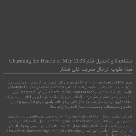
visible Sister
The Vanishing of
Sidney Hall
الاخت المخفية
مشاهدة و تحميل فلم Charming the Hearts of Men 2003
سيدني هول
فتنة قلوب الرجال مترجم على فشار
●
●
مغامرة
كوميدي
عا
فيلم Charming the Hearts of Men مترجم اون لاين فلم دراما , تاريخي , رومانسي , من
●
دراما
غموض
تمثيل وبطولة الممثلين العالميين Anna Friel و Kelsey Grammer و Starletta DuPois و
والإستمتاع ومشاهدة فيلم Charming the Hearts of Men اون لاين motarjam لأول
مرةوحصريا في فشار فوشار فيشار للافلام سيرفرات خاصة وايضا بدون اعلانات وسيرفرات
متعدده اوبن لود و فشار فشر من خلال اكبر موقع افلام واشهر موقع افلام موقع فشار
للافلام والمسلسلات ومسلسلات فشار الحصرية والعالمية
فلم فتنة قلوب الرجال Charming the Hearts of Men حاصل على تقييم عالي 6.6 وفلم
مشهور في عام 2003 , فلم Charming the Hearts of Men افضل افلام 2003 من فشار
للافلام وايضا تجد احدث الافلام افلام فشار مشاهده افلام البوكس اوفس وشباك التذاكر
الامريكي فشار , افلام بوكس اوفس l,ru tahv fushar fshar htghl tgl h;ak vuf foshar كما
تجد فشار للكبار والمسلسلات