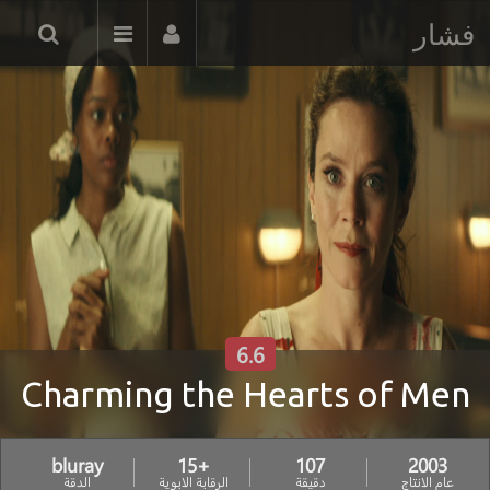
فشار
6.6
Charming the Hearts of Men
bluray
+15
107
2003
عام الانتاج
دقيقة
الرقابة الابوية
الدقة