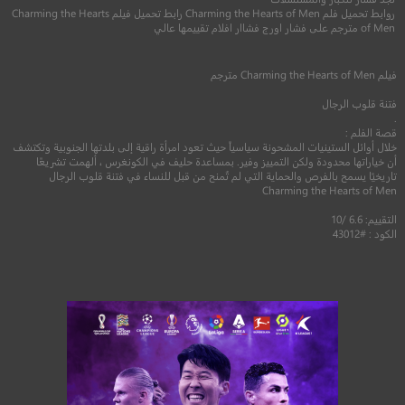
6.6
روابط تحميل فلم Charming the Hearts of Men رابط تحميل فيلم Charming the Hearts
of Men مترجم على فشار اورج فشاار افلام تقييمها عالي
6.8
2015
+12
متر
2018
+16
مترجم
فيلم
Charming the Hearts of Men
مترجم
فتنة قلوب الرجال
.
قصة الفلم :
خلال أوائل الستينيات المشحونة سياسياً حيث تعود امرأة راقية إلى بلدتها الجنوبية وتكتشف
أن خياراتها محدودة ولكن التمييز وفير. بمساعدة حليف في الكونغرس ، ألهمت تشريعًا
تاريخيًا يسمح بالفرص والحماية التي لم تُمنح من قبل للنساء في فتنة قلوب الرجال
Charming the Hearts of Men
التقييم: 6.6 /10
الكود : #43012