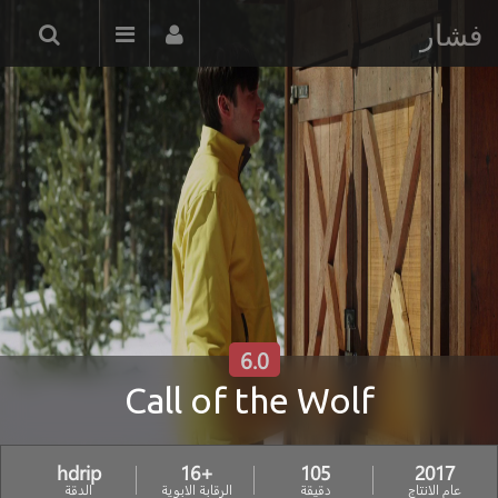
فشار
6.0
Call of the Wolf
hdrip
+16
105
2017
عام الانتاج
دقيقة
الرقابة الابوية
الدقة