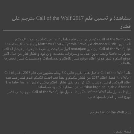
y Potter and the
Downfall
oner of Azkaban
السقوط
مشاهدة و تحميل فلم Call of the Wolf 2017 مترجم على
هاري بوتر وسجين أزك
فشار
●
●
سيرة
دراما
تاريخي
فيلم Call of the Wolf مترجم اون لاين فلم دراما , اثارة , من تمثيل وبطولة الممثلين
●
●
مغامرة
عائلي
فنتا
العالميين Aleksander Ristic و Cynthia Bravo و Matthew Oliva و والإستمتاع ومشاهدة
فيلم Call of the Wolf اون لاين motarjam لأول مرةوحصريا في فشار فوشار فيشار للافلام
سيرفرات خاصة وايضا بدون اعلانات وسيرفرات متعدده اوبن لود و فشار فشر من خلال اكبر
موقع افلام واشهر موقع افلام موقع فشار للافلام والمسلسلات ومسلسلات فشار الحصرية
والعالمية
فلم Call of the Wolf حاصل على تقييم عالي 6.0 وفلم مشهور في عام 2017 , فلم Call of
the Wolf افضل افلام 2017 من فشار للافلام وايضا تجد احدث الافلام افلام فشار مشاهده
افلام البوكس اوفس وشباك التذاكر الامريكي فشار , افلام بوكس اوفس l,ru tahv fushar
fshar htghl tgl h;ak vuf foshar كما تجد فشار للكبار والمسلسلات
روابط تحميل فلم Call of the Wolf رابط تحميل فيلم Call of the Wolf مترجم على فشار
8.3
اورج فشاار افلام تقييمها عالي
7.8
2004
R
مترجم
فيلم
Call of the Wolf
مترجم
2004
+11
متر
.
قصة الفلم :