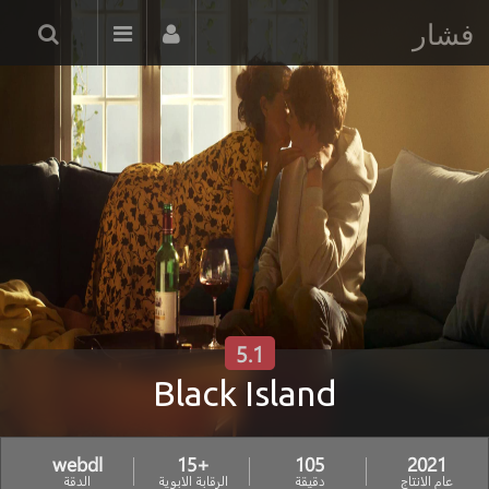
فشار
5.1
Black Island
webdl
+15
105
2021
عام الانتاج
دقيقة
الرقابة الابوية
الدقة