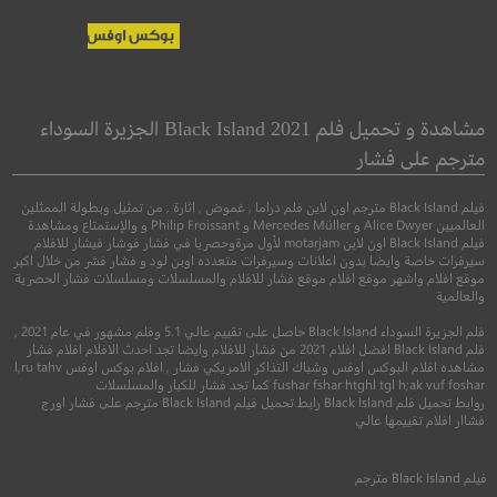
or the Planet of
On Body and Soul
the Apes
عن الجسد والروح
مشاهدة و تحميل فلم Black Island 2021 الجزيرة السوداء
حرب لأجل كوكب ال
مترجم على فشار
●
دراما
رومانسي
فيلم Black Island مترجم اون لاين فلم دراما , غموض , اثارة , من تمثيل وبطولة الممثلين
●
اكشن
مغامرة
العالميين Alice Dwyer و Mercedes Müller و Philip Froissant و والإستمتاع ومشاهدة
فيلم Black Island اون لاين motarjam لأول مرةوحصريا في فشار فوشار فيشار للافلام
سيرفرات خاصة وايضا بدون اعلانات وسيرفرات متعدده اوبن لود و فشار فشر من خلال اكبر
موقع افلام واشهر موقع افلام موقع فشار للافلام والمسلسلات ومسلسلات فشار الحصرية
والعالمية
فلم الجزيرة السوداء Black Island حاصل على تقييم عالي 5.1 وفلم مشهور في عام 2021 ,
فلم Black Island افضل افلام 2021 من فشار للافلام وايضا تجد احدث الافلام افلام فشار
مشاهده افلام البوكس اوفس وشباك التذاكر الامريكي فشار , افلام بوكس اوفس l,ru tahv
fushar fshar htghl tgl h;ak vuf foshar كما تجد فشار للكبار والمسلسلات
روابط تحميل فلم Black Island رابط تحميل فيلم Black Island مترجم على فشار اورج
8.0
فشاار افلام تقييمها عالي
8.0
2017
+13
مترجم
فيلم
Black Island
مترجم
2017
+13
متر