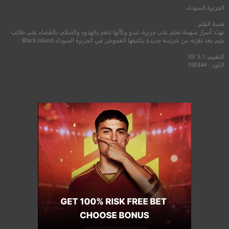
الجزيرة السوداء
.
قصة الفلم :
تهدّد أسرار مبهمة تخيّم على جزيرة، تبدو وكأنّها تنعم بالهدوء والسلام، بالقضاء على طالب
يتيم بعد تقرّبه من مُدرّسة جديدة يكتنفها الغموض في الجزيرة السوداء Black Island
التقييم: 5.1 /10
الكود : #39034