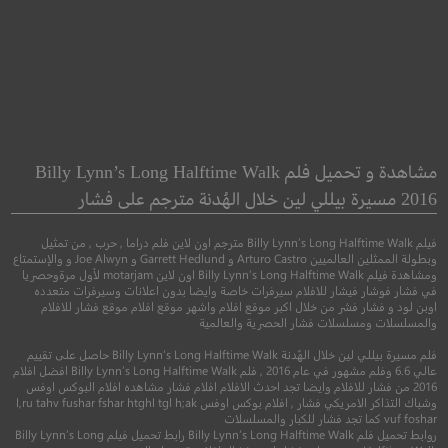
The Aftermath
[REC] 4: Apocalypse
Confinement)
مشاهدة و تحميل فلم Billy Lynn’s Long Halftime Walk
2016 مسيرة بيللي لين خلال الهُدنة مترجم على فشار
●
رعب
اثارة
خيال علمي
فيلم Billy Lynn’s Long Halftime Walk مترجم اون لاين فلم دراما , حرب , من تمثيل
وبطولة الممثلين العالميين Arturo Castro و Garrett Hedlund و Joe Alwyn و والإستمتاع
ومشاهدة فيلم Billy Lynn’s Long Halftime Walk اون لاين motarjam لأول مرةوحصريا
في فشار فوشار فيشار للافلام سيرفرات خاصة وايضا بدون اعلانات وسيرفرات متعدده
اوبن لود و فشار فشر من خلال اكبر موقع افلام واشهر موقع افلام موقع فشار للافلام
والمسلسلات ومسلسلات فشار الحصرية والعالمية
فلم مسيرة بيللي لين خلال الهُدنة Billy Lynn’s Long Halftime Walk حاصل على تقييم
عالي 6.6 وفلم مشهور في عام 2016 , فلم Billy Lynn’s Long Halftime Walk افضل افلام
2016 من فشار للافلام وايضا تجد احدث الافلام افلام فشار مشاهده افلام البوكس اوفس
5.4
وشباك التذاكر الامريكي فشار , افلام بوكس اوفس l,ru tahv fushar fshar htghl tgl h;ak
vuf foshar كما تجد فشار للكبار والمسلسلات
4.7
روابط تحميل فلم Billy Lynn’s Long Halftime Walk رابط تحميل فيلم Billy Lynn’s Long
2014
+16
مترجم