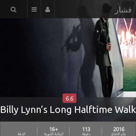
فشار
6.6
Billy Lynn’s Long Halftime Walk
+16
113
2016
عام الانتاج
دقيقة
الرقابة الابوية
الدقة