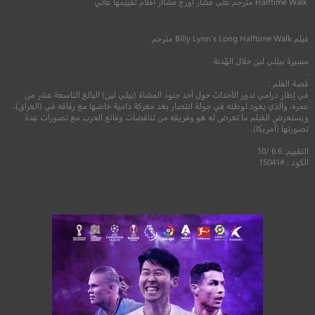
Halftime Walk مترجم على فشار اورج فشاار افلام تقييمها عالي
2016
+16
متر
فيلم
Billy Lynn’s Long Halftime Walk
مترجم
مسيرة بيللي لين خلال الهُدنة
.
قصة الفلم :
في إطار درامي تدور الأحداث حول أحد جنود المشاة (بيلي لين) البالغ التاسعة عشر من
عمره، والذي يعود لوطنه في جولة انتصار بعد معركة دامية خاضها مع رفاقه في (العراق)،
ويستعرض الفيلم ما تعرض له هو وفريقه من
تناقضات وقائع الحرب مع تصورات عِدة
تصورتها (أمريكا).
التقييم: 6.6 /10
الكود : #15041