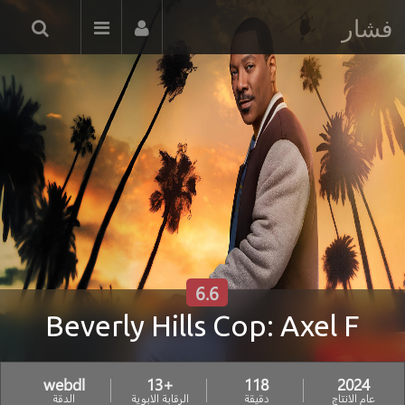
فشار
6.6
Beverly Hills Cop: Axel F
webdl
+13
118
2024
عام الانتاج
دقيقة
الرقابة الابوية
الدقة