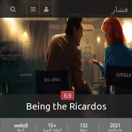
فشار
6.9
Being the Ricardos
webdl
+15
132
2021
عام الانتاج
دقيقة
الرقابة الابوية
الدقة