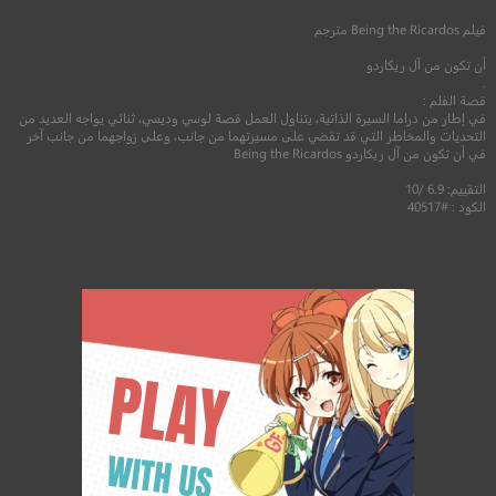
فيلم
Being the Ricardos
مترجم
أن تكون من آل ريكاردو
.
قصة الفلم :
في إطار من دراما السيرة الذاتية، يتناول العمل قصة لوسي وديسي، ثنائي يواجه العديد من
التحديات والمخاطر التي قد تقضي على مسيرتهما من جانب، وعلى زواجهما من جانب آخر
في أن تكون من آل ريكاردو Being the Ricardos
التقييم: 6.9 /10
الكود : #40517