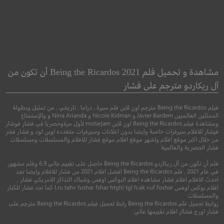
Cinderella
A Brilliant Young Mind
عقل صغير عبقري
سندريلا
مشاهدة و تحميل فلم Being the Ricardos 2021 أن تكون من
آل ريكاردو مترجم على فشار
●
●
●
كوميدي
دراما
كوميدي
عائلي
فنت
فيلم Being the Ricardos مترجم اون لاين فلم سيرة , دراما , تاريخي , من تمثيل وبطولة
الممثلين العالميين Javier Bardem و Nicole Kidman و Nina Arianda و والإستمتاع
ومشاهدة فيلم Being the Ricardos اون لاين motarjam لأول مرةوحصريا في فشار فوشار
فيشار للافلام سيرفرات خاصة وايضا بدون اعلانات وسيرفرات متعدده اوبن لود و فشار فشر
من خلال اكبر موقع افلام واشهر موقع افلام موقع فشار للافلام والمسلسلات ومسلسلات
فشار الحصرية والعالمية
فلم أن تكون من آل ريكاردو Being the Ricardos حاصل على تقييم عالي 6.9 وفلم مشهور
في عام 2021 , فلم Being the Ricardos افضل افلام 2021 من فشار للافلام وايضا تجد
احدث الافلام افلام فشار مشاهده افلام البوكس اوفس وشباك التذاكر الامريكي فشار ,
افلام بوكس اوفس l,ru tahv fushar fshar htghl tgl h;ak vuf foshar كما تجد فشار للكبار
والمسلسلات
3.6
7.4
روابط تحميل فلم Being the Ricardos رابط تحميل فيلم Being the Ricardos مترجم على
فشار اورج فشاار افلام تقييمها عالي
2014
+15
مترجم
2021
+8
مترج