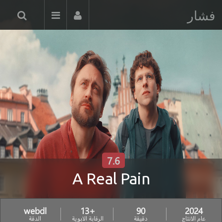
فشار
7.6
A Real Pain
webdl
+13
90
2024
عام الانتاج
دقيقة
الرقابة الابوية
الدقة