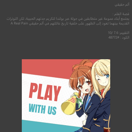
ألم حقيقي
.
قصة الفلم :
يجتمع أبناء عمومة غير متطابقين في جولة عبر بولندا لتكريم جدتهم الحبيبة، لكن التوترات
القديمة بينهما تعود إلى الظهور على خلفية تاريخ عائلتهم في ألم حقيقي A Real Pain
التقييم: 7.6 /10
الكود : #48772