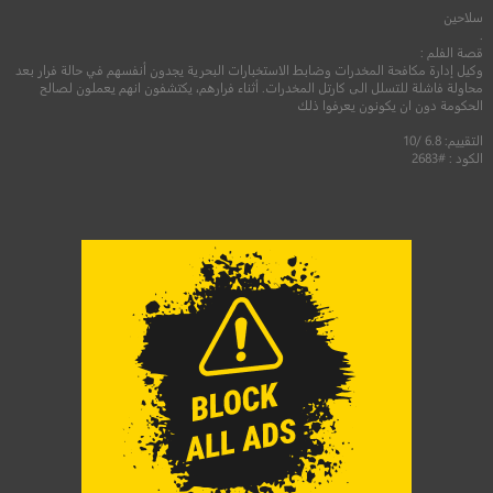
سلاحين
.
قصة الفلم :
وكيل إدارة مكافحة المخدرات وضابط الاستخبارات البحرية يجدون أنفسهم في حالة فرار بعد
محاولة فاشلة للتسلل الى كارتل المخدرات. أثناء فرارهم، يكتشفون انهم يعملون لصالح
الحكومة دون ان يكونون يعرفوا ذلك
التقييم: 6.8 /10
الكود : #2683