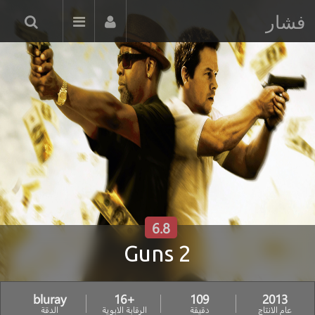
فشار
6.8
2 Guns
bluray
+16
109
2013
عام الانتاج
دقيقة
الرقابة الابوية
الدقة