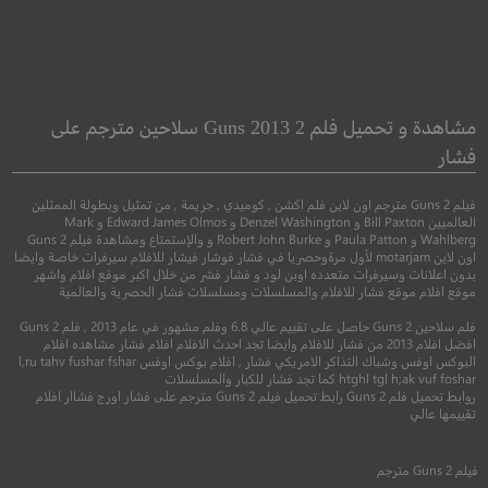
Sing Street
Lost Bullet 2
رصاصة مفقودة الجزء الثاني
مشاهدة و تحميل فلم 2 Guns 2013 سلاحين مترجم على
فشار
●
●
كوميدي
دراما
موس
●
●
اكشن
جريمة
اثارة
فيلم 2 Guns مترجم اون لاين فلم اكشن , كوميدي , جريمة , من تمثيل وبطولة الممثلين
العالميين Bill Paxton و Denzel Washington و Edward James Olmos و Mark
Wahlberg و Paula Patton و Robert John Burke و والإستمتاع ومشاهدة فيلم 2 Guns
اون لاين motarjam لأول مرةوحصريا في فشار فوشار فيشار للافلام سيرفرات خاصة وايضا
بدون اعلانات وسيرفرات متعدده اوبن لود و فشار فشر من خلال اكبر موقع افلام واشهر
موقع افلام موقع فشار للافلام والمسلسلات ومسلسلات فشار الحصرية والعالمية
فلم سلاحين 2 Guns حاصل على تقييم عالي 6.8 وفلم مشهور في عام 2013 , فلم 2 Guns
افضل افلام 2013 من فشار للافلام وايضا تجد احدث الافلام افلام فشار مشاهده افلام
البوكس اوفس وشباك التذاكر الامريكي فشار , افلام بوكس اوفس l,ru tahv fushar fshar
8.2
htghl tgl h;ak vuf foshar كما تجد فشار للكبار والمسلسلات
روابط تحميل فلم 2 Guns رابط تحميل فيلم 2 Guns مترجم على فشار اورج فشاار افلام
6.3
تقييمها عالي
2016
+16
متر
2022
+13
مترجم
فيلم
2 Guns
مترجم